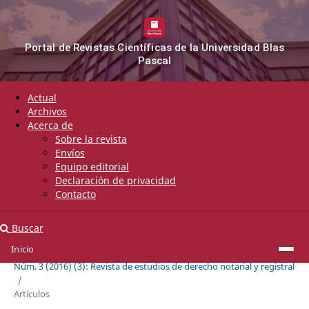
Portal de Revistas Científicas de la Universidad Blas
Pascal
Actual
Archivos
Acerca de
Sobre la revista
Envíos
Equipo editorial
Declaración de privacidad
Contacto
Buscar
Inicio
Inicio
/
Archivos
/
Núm. 3 (2016) (3): Revista de estudios de derecho notarial y registral
/
Artículos