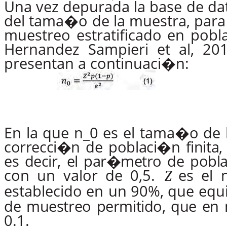
Una vez depurada la base de da
del tama�o de la muestra, para l
muestreo estratificado en pobla
Hernandez Sampieri et al, 20
presentan a continuaci�n:
En
la
que
n_0
es
el
tama�o
de
correcci�n
de
poblaci�n finita,
es
de
cir,
el
par�metro
de
pobl
con
un
valor
de
0,5.
es
el
Z
establecido
en un
90%,
que
equ
de muestreo
permitido, que en
0.1.