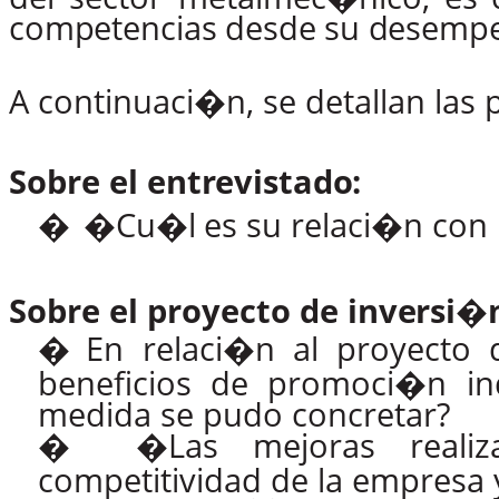
competencias
desde
su
desemp
A continuaci�n, se detallan las 
Sobre el
entrevistado:
�
�Cu�l
es
su
relaci�n
con
Sobre el proyecto de
inversi�
�
En
relaci�n
al
proyecto
beneficios de promoci�n in
medida se pudo concretar?
�
�Las mejoras realiz
competitividad
de
la
empresa y