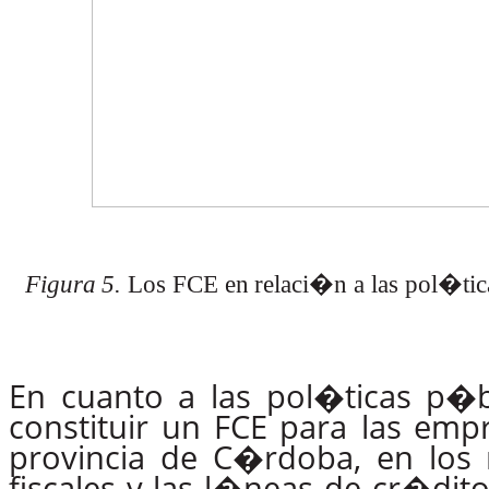
Figura
5.
Los
FCE
en
relaci�n
a
las
pol�tic
En cuanto a las pol�ticas p�b
constituir
un
FCE
para las
empr
provincia de C�rdoba, en los r
fiscales y las l�neas de cr�di