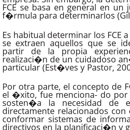
FCE se basa en general en un j
f�rmula para determinarlos (Gil 
Es
habitual
determinar
los
FCE
a
se
extraen
aquellos que se id
partir
de
la
propia
experienc
realizaci�n de un cuidadoso an
particular (Est�ves y Pastor, 200
Por
otra
parte,
el
concepto
de
F
el �xito, fue menciona- do por
sosten�a
la
necesidad
de
e
directamente relacionados con
conformar sistemas de informa
directivos en la planificaci�n y