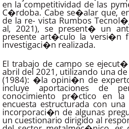
en
la
competitividad
de
las
pym
C�rdoba.
Cabe
se�alar
que,
e
de
la
re- vista
Rumbos
Tecnol�
al, 2021),
se present� un
an
presente
art�culo
la
versi�n
f
investigaci�n
realizada.
El
trabajo
de
campo
se
ejecut�
abril
del
2021,
utilizando una
de
(1984):
�la
opini�n
de
expert
incluye
aportaciones
de
pe
conocimiento
pr�ctico
en
la
encuesta estructurada con una
incorporaci�n
de
algunas
pregu
un
cuestionario
dirigido
al
respo
del sector metalmec�nico,
es