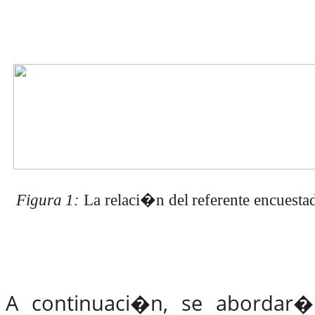
Figura
1:
La
relaci�n
del
referente
encuesta
A continuaci�n, se abordar�