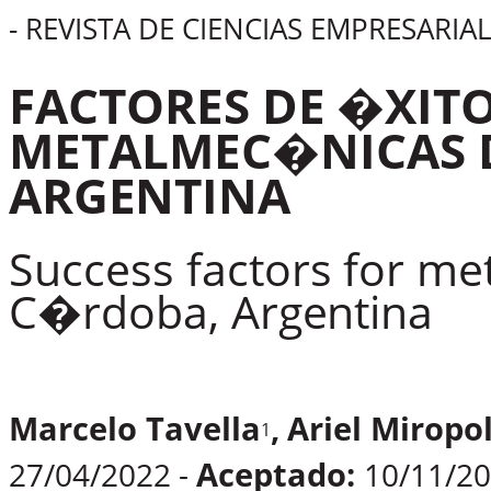
-
REVISTA
DE
CIENCIAS
EMPRESARIAL
FACTORES
DE
�XIT
METALMEC�NICAS 
ARGENTINA
Success
factors
for
met
C�rdoba,
Argentina
Marcelo
Tavella
,
Ariel
Miropo
1
Aceptado:
27/04/2022 -
10/11/2