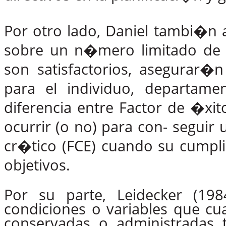
Por otro lado, Daniel tambi�n
sobre un n�mero limitado de �r
son satisfactorios, asegurar
para el individuo, departame
diferencia
entre
Factor
de
�xit
ocurrir
(o
no)
para
con- seguir 
cr�tico (FCE) cuando su cumpli
objetivos.
Por su parte, Leidecker (198
condiciones o variables que c
conservadas o administradas t