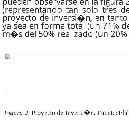
pueden
observarse
en
la
figura
(representando
tan
solo
tres
d
proyecto
de
inversi�n,
en
tanto
ya
sea
en
forma
total
(un
71%
d
m�s
del
50%
realizado (un 20%
Figura
2.
Proyecto
de
Inversi�n.
Fuente:
Ela