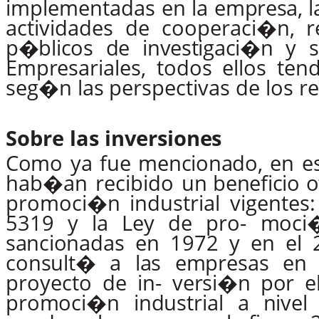
implementadas
en
la
em
presa, 
actividades
de
cooperaci�n,
r
p�blicos
de investigaci�n
y
s
Empre
sariales,
todos
ellos
tend
seg�n
las
perspectivas
de
los r
Sobre
las
inversiones
Como
ya
fue
mencionado,
en
e
hab�an
recibido
un
beneficio
o
promoci�n industrial vigente
5319
y
la
Ley
de
pro-
moci
sancio
nadas
en
1972
y
en
el
consult�
a
las
empresas
en
proyecto
de
in-
versi�n
por
e
promoci�n
industrial
a
nivel