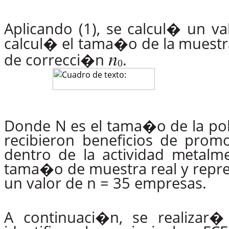
Aplicando (1), se calcul� un v
calcul� el tama�o de
la
muestr
𝑛
de correcci�n
.
0
Donde N es el tama�o de la pob
recibieron beneficios
de
prom
dentro
de
la
actividad
metalm
tama�o
de
muestra
real
y
repre
un valor de n = 35 empresas.
A
continuaci�n,
se
realizar�