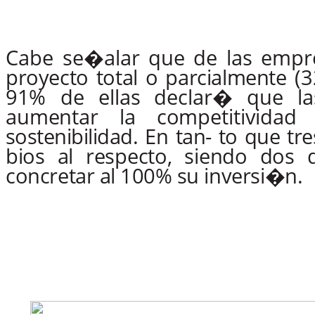
Cabe
se�alar
que
de
las
empr
proyecto
total
o
parcialmen
te
(3
91%
de
ellas
declar�
que
l
aumentar
la
competitividad
sostenibilidad.
En
tan-
to
que
tre
bios
al
respecto,
siendo
dos
concretar
al
100%
su
inversi�n.