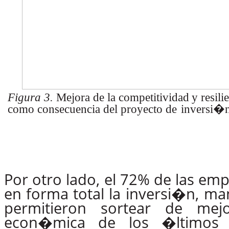
Figura
3.
Mejora
de
la
competitividad
y
resili
como
consecuencia
del
proyecto
de
inversi�n
Por otro lado, el 72% de las em
en
forma
total
la inversi�n,
man
permitieron sortear de mej
econ�mica de los �ltimos 