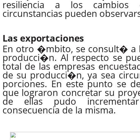
resiliencia
a
los
cambios
circunstancias
pueden
observars
Las
exportaciones
En
otro
�mbito,
se
consult�
a
producci�n. Al respecto se pue
total de las empresas encuesta
de
su
producci�n,
ya sea
circ
porciones.
En
este
punto
se
d
que
lograron
concretar su proy
de ellas pudo incrementar
consecuencia de la misma.