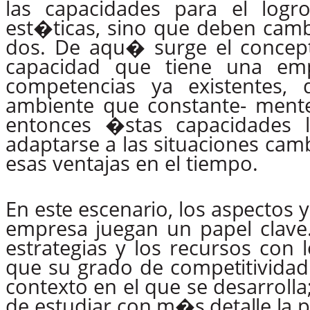
las capacidades para el log
est�ticas, sino que deben cam
dos. De aqu� surge el concep
capacidad
que
tiene una em
competencias ya existentes, 
ambiente que constante- ment
entonces
�stas
capacidades
adaptarse a las situaciones cam
esas ventajas en el tiempo.
En
este
escenario,
los
aspectos
y
empresa
juegan
un papel clave
estrategias y los recursos con 
que
su
grado
de
competitividad
contexto
en
el
que
se
desarrolla
de estudiar
con
m�s
detalle
la
p