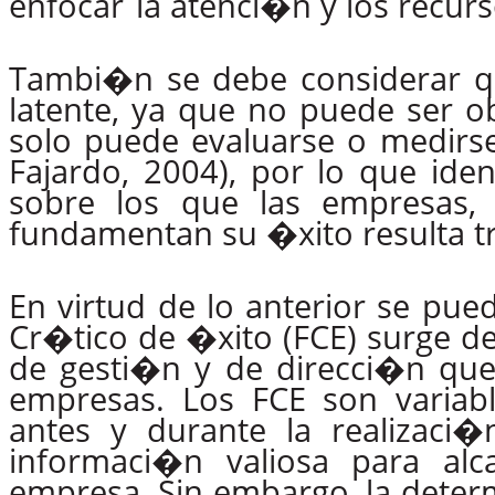
enfocar
la atenci�n y los recur
Tambi�n se debe considerar qu
latente, ya que no puede ser o
solo puede evaluarse o medirse
Fajardo, 2004), por lo que iden
sobre los que las empresas,
fundamentan su �xito resulta t
En
virtud
de
lo
anterior
se
pue
Cr�tico de �xito (FCE) surge
d
de gesti�n y de direcci�n que
empresas.
Los
FCE
son varia
antes y durante la realizaci
informaci�n valiosa para alc
empresa. Sin embargo, la dete