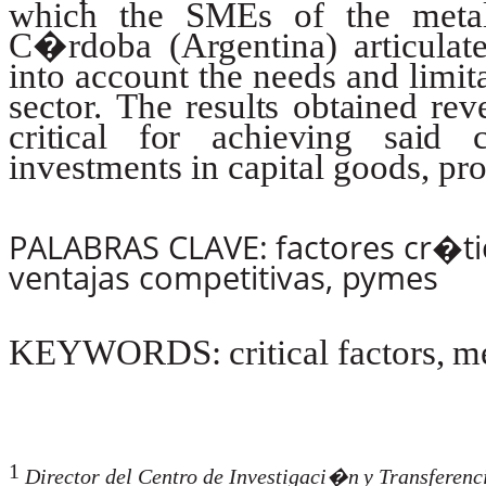
which the SMEs of the metal
C�rdoba (Argentina) articulate
into
account
the
needs
and
limit
sector.
The
results
obtained
rev
critical
for
achieving
said
investments in capital goods, pr
PALABRAS
CLAVE:
factores
cr�ti
ventajas
competitivas,
pymes
KEYWORDS:
critical
factors,
me
1
Director
del
Centro
de
Investigaci�n
y
Transferenc