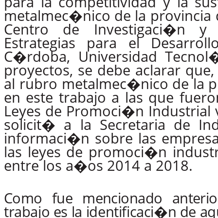
para la competitividad y la sus
metalmec�nico
de
la provinci
Centro
de
Investigaci�n
y
Estrategias para el Desarroll
C�rdoba, Universidad Tecnol�
proyectos, se debe aclarar que,
al rubro
metalmec�nico
de
la
p
en este trabajo a las que fuer
Leyes
de
Promoci�n
Industrial
solicit� a la Secretaria de I
informaci�n sobre las empres
las
leyes
de
promoci�n industr
entre los a�os 2014 a 2018.
Como
fue
mencionado
anteri
trabajo es la
identificaci�n de
aq