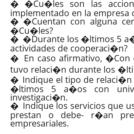
�
�Cu�les
son
las
accio
implementado en la empresa 
�
�Cuentan
con
alguna
cer
�Cu�les?
�
�Durante
los
�ltimos
5
a
actividades de coo
peraci�n?
�
En
caso
afirmativo,
�Con
tuvo
relaci�n
durante
los
�lt
�
Indique el tipo de relaci�
�ltimos 5 a�os con unive
investigaci�n.
�
Indique
los
servicios
que
u
prestan o debe- r�an pre
empresariales.