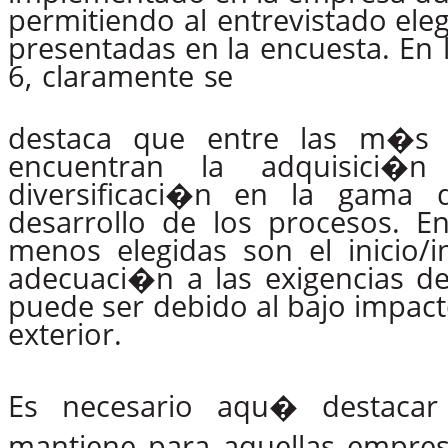
permitiendo
al
entrevistado eleg
presentadas
en la
encuesta.
En
6,
claramente
se
destaca que entre las m�s v
encuentran la adquisici�
diversificaci�n en
la
gama
desarrollo de los procesos. E
menos elegidas son el inicio/
adecuaci�n a las exigencias de
puede ser debido al bajo impact
exterior.
Es
necesario
aqu�
destacar
mantiene para aquellas empre