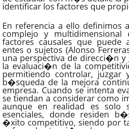
identificar
los
factores
que
propi
En referencia a ello definimos
complejo y multidimensional
factores causales que puede a
entes
o
sujetos
(Alonso
Ferreras
una
perspectiva
de
direcci�n
y
la evaluaci�n de la competitiv
permitiendo controlar, juzgar y 
b�squeda
de
la mejora contin
empresa.
Cuando
se
intenta
ev
se tiendan a
considerar
como
i
aunque en realidad es solo 
esenciales, donde
residen
b�
�xito competitivo, siendo por ta