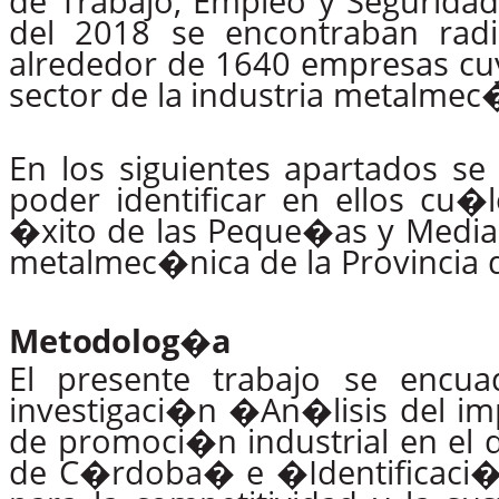
de Trabajo, Empleo y Seguridad 
del 2018 se encontraban
rad
alrededor de 1640 empresas cu
sector
de
la
industria metalmec
En
los
siguientes
apartados
se
poder identificar en ellos
cu�l
�xito de las Peque�as y Median
metalmec�nica de la Provincia
Metodolog�a
El presente trabajo se encu
investigaci�n �An�lisis del im
de promoci�n industrial en el d
de C�rdoba� e �Identificaci�n