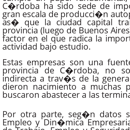
C�rdoba
ha
sido
sede
de
imp
gran
escala
de
producci�n
auto
as�
que
la
ciudad
capital tr
provincia
(luego
de
Buenos
Aires
factor
en
el
que
radica
la
impor
actividad bajo estudio.
Estas empresas son una fuent
provincia de C�rdoba, no so
indirecta a trav�s de la gener
dieron
nacimiento
a
muchas
buscaron
abastecer
a
las
termin
Por
otra
parte,
seg�n
datos
Empleo y Din�mica Empresaria