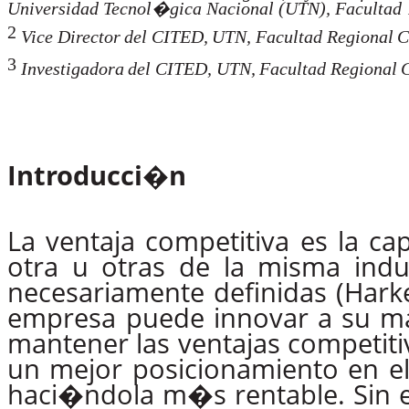
Universidad
Tecnol�gica
Nacional
(UTN),
Facultad
2
Vice
Director
del
CITED,
UTN,
Facultad
Regional
C
3
Investigadora
del
CITED,
UTN,
Facultad
Regional
Introducci�n
La ventaja competitiva es la c
otra u otras de la misma indu
necesariamente
definidas
(Hark
empresa puede innovar
a
su
m
mantener
las
ventajas
competiti
un mejor posicionamiento en e
haci�ndola m�s rentable. Sin 