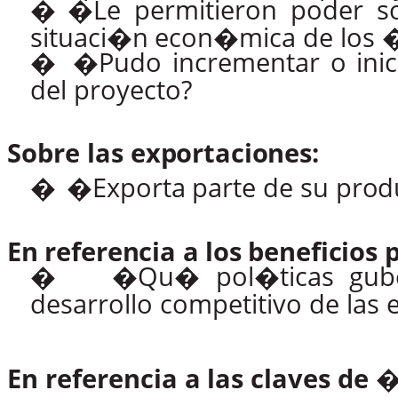
�
�Le
permitieron
poder
s
situaci�n
econ�mica de los 
�
�Pudo incrementar o inic
del proyecto?
Sobre
las
exportaciones:
�
�Exporta
parte
de
su
prod
En
referencia
a
los
beneficios
�
�Qu� pol�ticas gub
desarrollo
competitivo de las 
En
referencia
a
las
claves
de
�