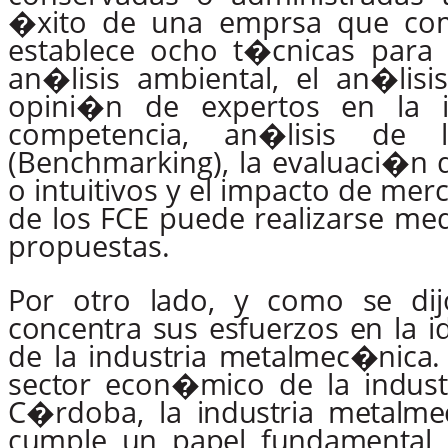
�xito de una emprsa que comp
establece ocho t�cnicas para id
an�lisis ambiental, el an�lisis
opini�n de expertos en la i
competencia, an�lisis de 
(Benchmarking), la evaluaci�n d
o intuitivos y el impacto de mer
de los FCE puede realizarse med
propuestas.
Por
otro
lado,
y
como
se
di
concentra
sus
esfuerzos
en
la
i
de
la
in
dustria
metalmec�nica.
sector
econ�mico
de
la
indus
C�rdoba,
la
industria metalm
cumple un papel fundamental