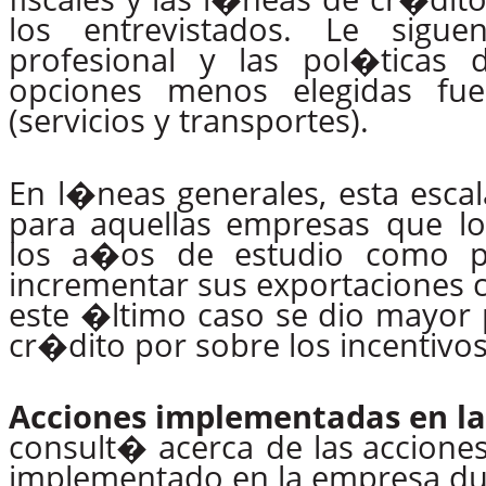
los entrevistados. Le sigu
profesional y las pol�ticas 
opciones
menos
elegidas
fu
(servicios y transportes).
En l�neas generales, esta esca
para aquellas empresas
que
l
los a�os de estudio como pa
incrementar sus exportaciones 
este �ltimo caso se dio mayor 
cr�dito por sobre los incentivos 
Acciones implementadas en l
consult�
acerca
de
las accion
implementado en la empresa du