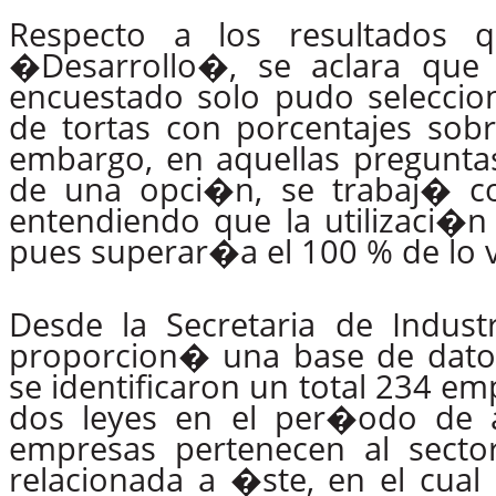
Respecto a los resultados 
�Desarrollo�,
se
aclara
que
encuestado solo pudo seleccio
de tortas con porcentajes sobre
embargo, en aquellas
pregunta
de
una
opci�n,
se
trabaj�
c
entendiendo que la
utilizaci�n
pues superar�a el 100 % de lo v
Desde la Secretaria de Indus
proporcion� una base de datos
se identificaron un total 234 em
dos leyes en el per�odo de a
empresas pertenecen al secto
relacionada a �ste, en el cual 