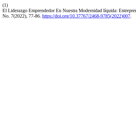
(1)
El Liderazgo Emprendedor En Nuestra Modernidad líquida: Entrepren
No. 7(2022), 77-86.
https://doi.org/10.37767/2468-9785(2022)007
.