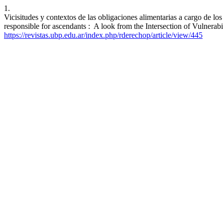
1.
Vicisitudes y contextos de las obligaciones alimentarias a cargo de lo
responsible for ascendants : A look from the Intersection of Vulnerabi
https://revistas.ubp.edu.ar/index.php/rderechop/article/view/445