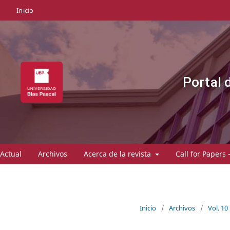
Inicio
Portal 
Actual
Archivos
Acerca de la revista
Call for Papers 
Inicio
/
Archivos
/
Vol. 10