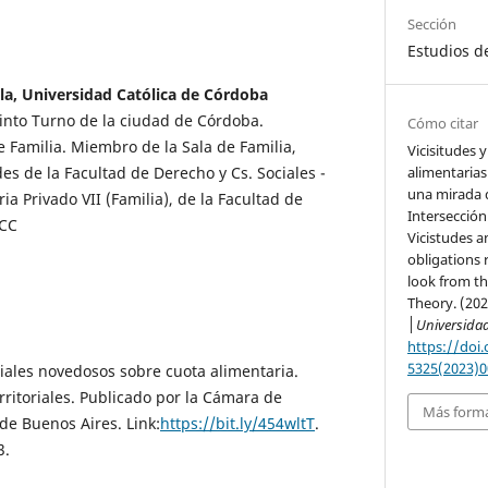
Sección
Estudios d
la, Universidad Católica de Córdoba
into Turno de la ciudad de Córdoba.
Cómo citar
e Familia. Miembro de la Sala de Familia,
Vicisitudes 
alimentarias
es de la Facultad de Derecho y Cs. Sociales -
una mirada d
ia Privado VII (Familia), de la Facultad de
Intersección
UCC
Vicistudes a
obligations 
look from th
Theory. (202
│Universidad
https://doi
5325(2023)0
ales novedosos sobre cuota alimentaria.
rritoriales. Publicado por la Cámara de
Más forma
de Buenos Aires. Link:
https://bit.ly/454wltT
.
3.