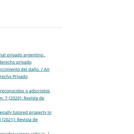
onal privado argentino
,
 derecho privado
rcimiento del daño. / Air
erecho Privado
 reconocidos o adscriptos
. 7 (2020): Revista de
legally tutored property in
 (2021): Revista de
nsideraciones críticas. /