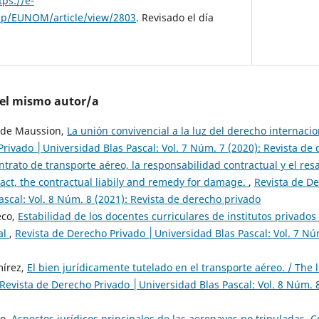
tps://e-
php/EUNOM/article/view/2803
. Revisado el día
del mismo autor/a
y de Maussion,
La unión convivencial a la luz del derecho internaci
Privado │Universidad Blas Pascal: Vol. 7 Núm. 7 (2020): Revista de
ntrato de transporte aéreo, la responsabilidad contractual y el resa
ract, the contractual liabily and remedy for damage.
,
Revista de D
scal: Vol. 8 Núm. 8 (2021): Revista de derecho privado
eco,
Estabilidad de los docentes curriculares de institutos privados
al
,
Revista de Derecho Privado │Universidad Blas Pascal: Vol. 7 Núm
mírez,
El bien jurídicamente tutelado en el transporte aéreo. / The 
Revista de Derecho Privado │Universidad Blas Pascal: Vol. 8 Núm. 8
lo,
Aspectos jurídicos principales de las aeronaves no tripuladas. Co