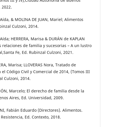
Tomos III y IV),Ciudad Autónoma de Buenos
, 2022.
Aída, & MOLINA DE JUAN, Mariel; Alimentos
binzal Culzoni, 2014.
 Aída; HERRERA, Marisa & DURÁN de KAPLAN
s relaciones de familia y sucesorias – A un lustro
al,Santa Fe, Ed. Rubinzal Culzoni, 2021.
RA, Marisa; LLOVERAS Nora, Tratado de
el Código Civil y Comercial de 2014, (Tomos III
al Culzoni, 2014.
N, Marcelo; El derecho de familia desde la
enos Aires, Ed. Universidad, 2009.
I, Fabián Eduardo (Directores). Alimentos.
 Resistencia, Ed. Contexto, 2018.