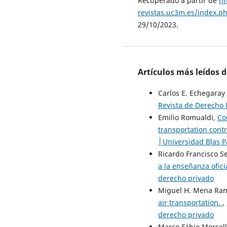
Recuperado a partir de
ht
revistas.uc3m.es/index.
29/10/2023.
Artículos más leídos 
Carlos E. Echegara
Revista de Derecho 
Emilio Romualdi,
Co
transportation cont
│Universidad Blas Pa
Ricardo Francisco S
a la enseñanza ofici
derecho privado
Miguel H. Mena Ra
air transportation.
,
derecho privado
Marco Fábio Morsel