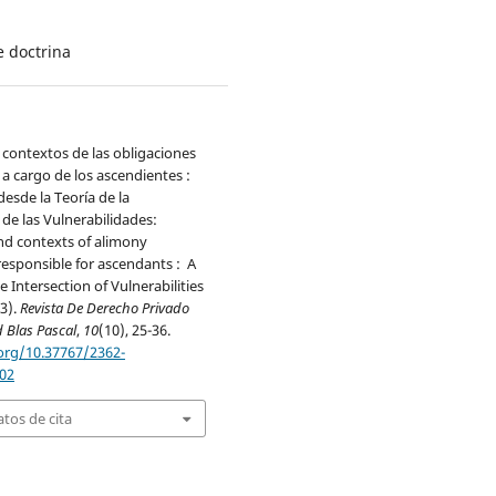
e doctrina
y contextos de las obligaciones
 a cargo de los ascendientes :
esde la Teoría de la
 de las Vulnerabilidades:
nd contexts of alimony
responsible for ascendants : A
e Intersection of Vulnerabilities
3).
Revista De Derecho Privado
 Blas Pascal
,
10
(10), 25-36.
.org/10.37767/2362-
02
tos de cita