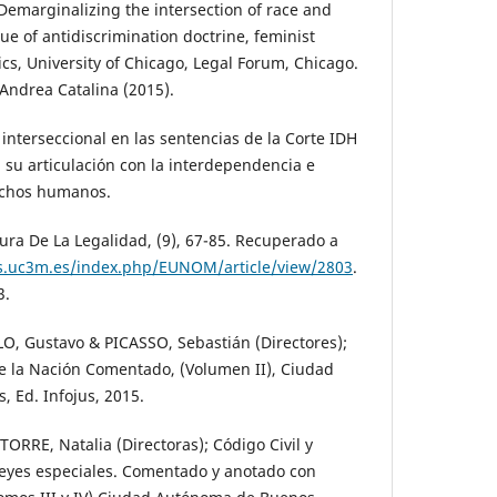
emarginalizing the intersection of race and
que of antidiscrimination doctrine, feminist
tics, University of Chicago, Legal Forum, Chicago.
Andrea Catalina (2015).
 interseccional en las sentencias de la Corte IDH
 su articulación con la interdependencia e
rechos humanos.
ra De La Legalidad, (9), 67-85. Recuperado a
tas.uc3m.es/index.php/EUNOM/article/view/2803
.
3.
, Gustavo & PICASSO, Sebastián (Directores);
de la Nación Comentado, (Volumen II), Ciudad
 Ed. Infojus, 2015.
ORRE, Natalia (Directoras); Código Civil y
leyes especiales. Comentado y anotado con