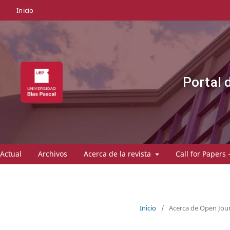
Inicio
Portal 
Actual
Archivos
Acerca de la revista
Call for Papers 
Inicio
/
Acerca de Open Jou