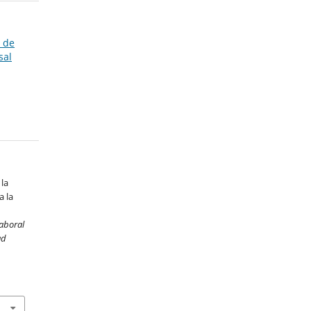
o de
sal
 la
a la
aboral
ad