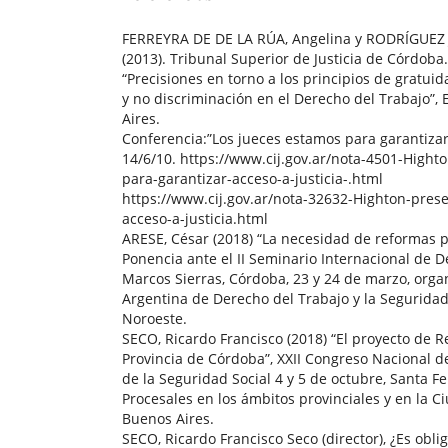
FERREYRA DE DE LA RÚA, Angelina y RODRÍGUEZ J
(2013). Tribunal Superior de Justicia de Córdob
“Precisiones en torno a los principios de gratuid
y no discriminación en el Derecho del Trabajo”, E
Aires.
Conferencia:”Los jueces estamos para garantizar 
14/6/10. https://www.cij.gov.ar/nota-4501-Hight
para-garantizar-acceso-a-justicia-.html
https://www.cij.gov.ar/nota-32632-Highton-pres
acceso-a-justicia.html
ARESE, César (2018) “La necesidad de reformas p
Ponencia ante el II Seminario Internacional de D
Marcos Sierras, Córdoba, 23 y 24 de marzo, orga
Argentina de Derecho del Trabajo y la Seguridad
Noroeste.
SECO, Ricardo Francisco (2018) “El proyecto de R
Provincia de Córdoba”, XXII Congreso Nacional d
de la Seguridad Social 4 y 5 de octubre, Santa 
Procesales en los ámbitos provinciales y en la
Buenos Aires.
SECO, Ricardo Francisco Seco (director), ¿Es obli