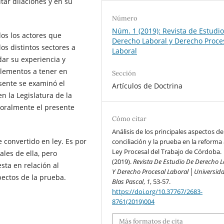
itar dilaciones y en su
Número
Núm. 1 (2019): Revista de Estudi
dos los actores que
Derecho Laboral y Derecho Proce
los distintos sectores a
Laboral
dar su experiencia y
elementos a tener en
Sección
esente se examinó el
Artículos de Doctrina
n la Legislatura de la
oralmente el presente
Cómo citar
Análisis de los principales aspectos de
 convertido en ley. Es por
conciliación y la prueba en la reforma 
Ley Procesal del Trabajo de Córdoba.
les de ella, pero
(2019).
Revista De Estudio De Derecho L
sta en relación al
Y Derecho Procesal Laboral │Universid
spectos de la prueba.
Blas Pascal
,
1
, 53-57.
https://doi.org/10.37767/2683-
8761(2019)004
Más formatos de cita