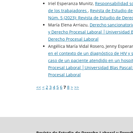
Iriel Esperanza Munitz,
Responsabilidad sol
de los trabajadores
,
Revista de Estudio de
Núm. 5 (2023): Revista de Estudio de Dere
María Elena Arriazu,
Derecho sancionatori
y Derecho Procesal Laboral │Universidad B
Derecho Procesal Laboral
Angélica María Vidal Rosero, Jenny Esper
en el contexto de un diagnóstico de HIV y 
caso de un paciente atendido en un hospit
Procesal Laboral │Universidad Blas Pascal
Procesal Laboral
<<
<
2
3
4
5
6
7
8
>
>>
Revista de Estudio de Derecho Laboral y Derech