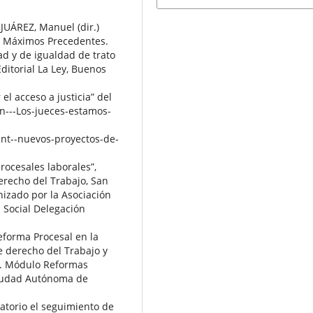
UÁREZ, Manuel (dir.)
a. Máximos Precedentes.
ad y de igualdad de trato
ditorial La Ley, Buenos
el acceso a justicia” del
on---Los-jueces-estamos-
ent--nuevos-proyectos-de-
rocesales laborales”,
erecho del Trabajo, San
nizado por la Asociación
 Social Delegación
eforma Procesal en la
e derecho del Trabajo y
Fe. Módulo Reformas
 Ciudad Autónoma de
gatorio el seguimiento de