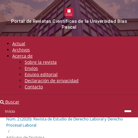
Portal de Revistas Científicas de la Universidad Blas
Pascal
Actual
Archivos
Acerca de
Sobre la revista
Envíos
Equipo editorial
Declaración de privacidad
Contacto
Buscar
Inicio
Inicio
/
Archivos
/
Núm. 2 (2020): Revista de Estudio de Derecho Laboral y Derecho
Procesal Laboral
/
Artículos de Doctrina