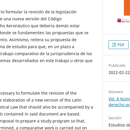
io formular la revisión de la legislación
de una nueva versión del Código
ho Aeronáutico que debería demás estar
donde se fundamenten las propuestas que se
to. Asimismo, reitera su propuesta de
PDF
ma de estudio para que, en un plazo a
trabajo comparativo de la jurisprudencia de los
 temas desarrollados en este trabajo u otros que
Publicado
2022-02-2
Número
cessary to formulate the revision of the
Vol. 8 Núm.
e elaboration of a new version of the Latin
derecho pr
tical Law that should also be accompanied by a
ls contained in said document are based.
Sección
s proposal to prepare a study program so that,
Estudios d
ermined, a comparative work is carried out on