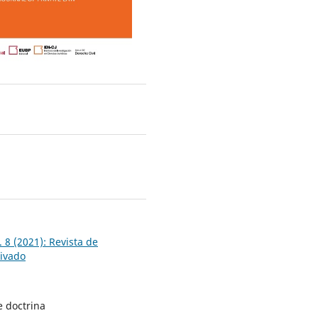
2
 8 (2021): Revista de
ivado
e doctrina