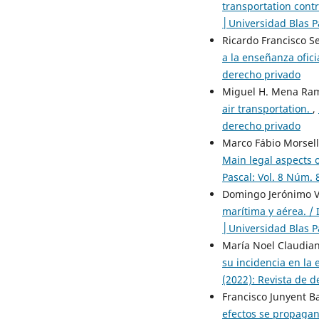
transportation cont
│Universidad Blas Pa
Ricardo Francisco S
a la enseñanza ofici
derecho privado
Miguel H. Mena Ra
air transportation.
,
derecho privado
Marco Fábio Morsel
Main legal aspects o
Pascal: Vol. 8 Núm. 
Domingo Jerónimo Vi
marítima y aérea. / 
│Universidad Blas Pa
María Noel Claudian
su incidencia en la
(2022): Revista de 
Francisco Junyent B
efectos se propagan 