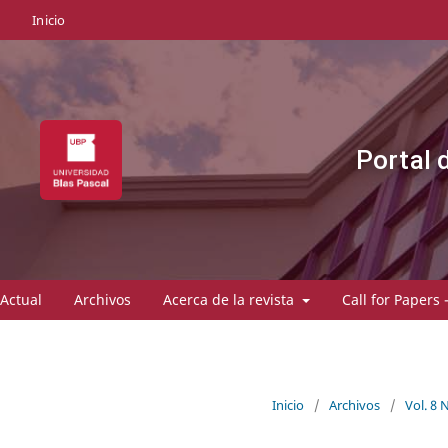
Inicio
Portal 
Actual
Archivos
Acerca de la revista
Call for Papers 
Inicio
/
Archivos
/
Vol. 8 