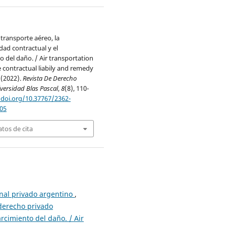
transporte aéreo, la
dad contractual y el
o del daño. / Air transportation
e contractual liabily and remedy
 (2022).
Revista De Derecho
versidad Blas Pascal
,
8
(8), 110-
/doi.org/10.37767/2362-
05
tos de cita
onal privado argentino
,
 derecho privado
rcimiento del daño. / Air