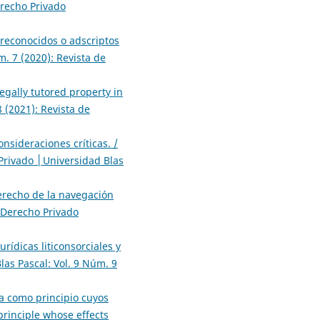
erecho Privado
 reconocidos o adscriptos
. 7 (2020): Revista de
legally tutored property in
 (2021): Revista de
nsideraciones críticas. /
Privado │Universidad Blas
erecho de la navegación
 Derecho Privado
urídicas liticonsorciales y
as Pascal: Vol. 9 Núm. 9
a como principio cuyos
principle whose effects