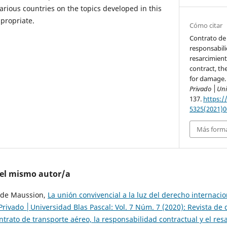
arious countries on the topics developed in this
propriate.
Cómo citar
Contrato de 
responsabili
resarcimient
contract, th
for damage.
Privado │Uni
137.
https:/
5325(2021)0
Más forma
del mismo autor/a
y de Maussion,
La unión convivencial a la luz del derecho internaci
Privado │Universidad Blas Pascal: Vol. 7 Núm. 7 (2020): Revista de
ntrato de transporte aéreo, la responsabilidad contractual y el resa