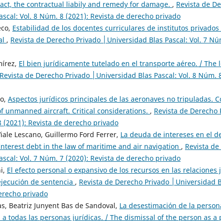
ract, the contractual liabily and remedy for damage.
,
Revista de D
scal: Vol. 8 Núm. 8 (2021): Revista de derecho privado
eco,
Estabilidad de los docentes curriculares de institutos privados
al
,
Revista de Derecho Privado │Universidad Blas Pascal: Vol. 7 Núm
mírez,
El bien jurídicamente tutelado en el transporte aéreo. / The 
Revista de Derecho Privado │Universidad Blas Pascal: Vol. 8 Núm. 8
lo,
Aspectos jurídicos principales de las aeronaves no tripuladas. Co
f unmanned aircraft. Critical considerations.
,
Revista de Derecho 
8 (2021): Revista de derecho privado
ale Lescano, Guillermo Ford Ferrer,
La deuda de intereses en el d
Interest debt in the law of maritime and air navigation
,
Revista de
scal: Vol. 7 Núm. 7 (2020): Revista de derecho privado
i,
El efecto personal o expansivo de los recursos en las relaciones j
 ejecución de sentencia
,
Revista de Derecho Privado │Universidad Bl
derecho privado
as, Beatriz Junyent Bas de Sandoval,
La desestimación de la person
a todas las personas jurídicas. / The dismissal of the person as a 