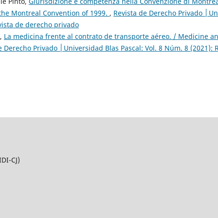
le Pinto,
Giurisdizione e competenza nella Convenzione di Montreal 
the Montreal Convention of 1999.
,
Revista de Derecho Privado │Uni
vista de derecho privado
o,
La medicina frente al contrato de transporte aéreo. / Medicine an
e Derecho Privado │Universidad Blas Pascal: Vol. 8 Núm. 8 (2021): 
IDI-CJ)