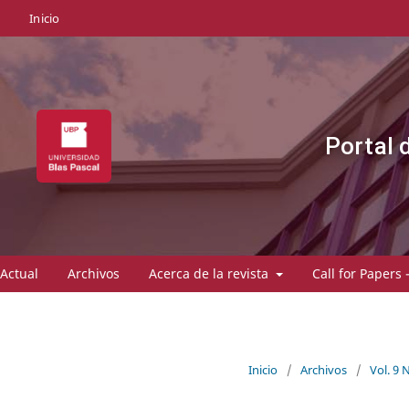
Inicio
Portal 
Actual
Archivos
Acerca de la revista
Call for Papers 
Inicio
/
Archivos
/
Vol. 9 