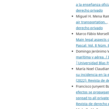
a la enseñanza ofici
derecho privado
Miguel H. Mena Ra
air transportation.
,
derecho privado
Marco Fábio Morsel
Main legal aspects o
Pascal: Vol. 8 Núm. 
Domingo Jerónimo Vi
marítima y aérea. / 
│Universidad Blas Pa
María Noel Claudian
su incidencia en la
(2022): Revista de 
Francisco Junyent B
efectos se propagan 
spread to all private
Revista de derecho 