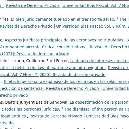
al
,
Revista de Derecho Privado │Universidad Blas Pascal: Vol. 7 Núm
mírez,
El bien jurídicamente tutelado en el transporte aéreo. / The 
Revista de Derecho Privado │Universidad Blas Pascal: Vol. 8 Núm. 8
lo,
Aspectos jurídicos principales de las aeronaves no tripuladas. Co
f unmanned aircraft. Critical considerations.
,
Revista de Derecho 
8 (2021): Revista de derecho privado
ale Lescano, Guillermo Ford Ferrer,
La deuda de intereses en el d
Interest debt in the law of maritime and air navigation
,
Revista de
scal: Vol. 7 Núm. 7 (2020): Revista de derecho privado
i,
El efecto personal o expansivo de los recursos en las relaciones j
 ejecución de sentencia
,
Revista de Derecho Privado │Universidad Bl
derecho privado
as, Beatriz Junyent Bas de Sandoval,
La desestimación de la person
a todas las personas jurídicas. / The dismissal of the person as a 
 legal entities
,
Revista de Derecho Privado │Universidad Blas Pascal
privado