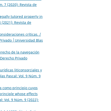
. 7 (2020): Revista de
legally tutored property in
 (2021): Revista de
nsideraciones críticas. /
Privado │Universidad Blas
erecho de la navegación
 Derecho Privado
urídicas liticonsorciales y
as Pascal: Vol. 9 Núm. 9
a como principio cuyos
principle whose effects
: Vol. 9 Núm. 9 (2022):