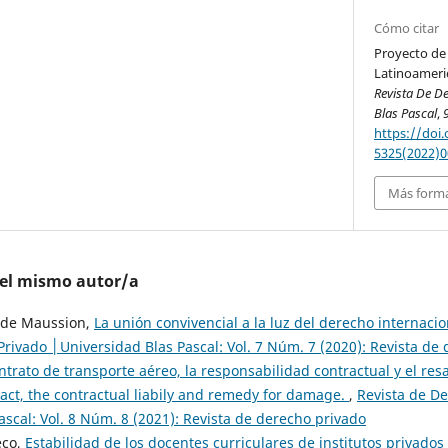
Cómo citar
Proyecto de
Latinoameric
Revista De D
Blas Pascal
,
https://doi
5325(2022)0
Más forma
del mismo autor/a
y de Maussion,
La unión convivencial a la luz del derecho internaci
Privado │Universidad Blas Pascal: Vol. 7 Núm. 7 (2020): Revista de
ntrato de transporte aéreo, la responsabilidad contractual y el resa
ract, the contractual liabily and remedy for damage.
,
Revista de D
scal: Vol. 8 Núm. 8 (2021): Revista de derecho privado
eco,
Estabilidad de los docentes curriculares de institutos privados