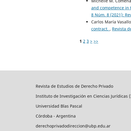
Michelle M. Comena
and competence in 
8 Núm. 8 (2021): Re
Carlos María Vasall
contract.
,
Revista d
1
2
3
>
>>
Revista de Estudios de Derecho Privado
Instituto de Investigación en Ciencias Jurídicas (
Universidad Blas Pascal
Córdoba - Argentina
derechoprivadodireccion@ubp.edu.ar