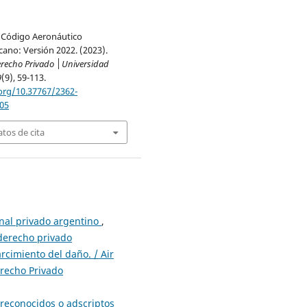
 Código Aeronáutico
ano: Versión 2022. (2023).
erecho Privado │Universidad
9
(9), 59-113.
.org/10.37767/2362-
05
tos de cita
onal privado argentino
,
 derecho privado
rcimiento del daño. / Air
erecho Privado
 reconocidos o adscriptos