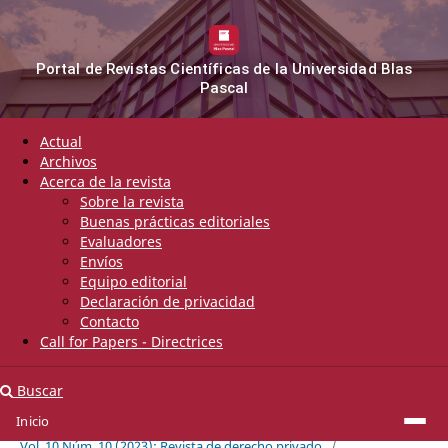
Portal de Revistas Científicas de la Universidad Blas
Pascal
Actual
Archivos
Acerca de la revista
Sobre la revista
Buenas prácticas editoriales
Evaluadores
Envíos
Equipo editorial
Declaración de privacidad
Contacto
Call for Papers - Directrices
Buscar
Inicio
Inicio
/
Archivos
/
Vol. 10 Núm. 10 (2023): Revista de derecho privado
/