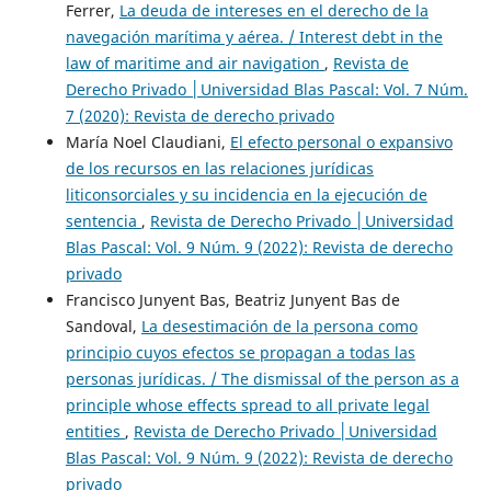
Ferrer,
La deuda de intereses en el derecho de la
navegación marítima y aérea. / Interest debt in the
law of maritime and air navigation
,
Revista de
Derecho Privado │Universidad Blas Pascal: Vol. 7 Núm.
7 (2020): Revista de derecho privado
María Noel Claudiani,
El efecto personal o expansivo
de los recursos en las relaciones jurídicas
liticonsorciales y su incidencia en la ejecución de
sentencia
,
Revista de Derecho Privado │Universidad
Blas Pascal: Vol. 9 Núm. 9 (2022): Revista de derecho
privado
Francisco Junyent Bas, Beatriz Junyent Bas de
Sandoval,
La desestimación de la persona como
principio cuyos efectos se propagan a todas las
personas jurídicas. / The dismissal of the person as a
principle whose effects spread to all private legal
entities
,
Revista de Derecho Privado │Universidad
Blas Pascal: Vol. 9 Núm. 9 (2022): Revista de derecho
privado