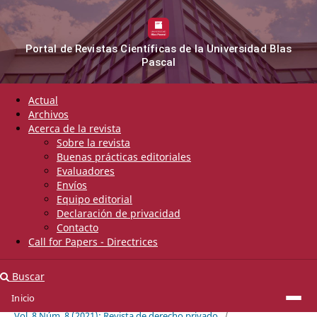
Portal de Revistas Científicas de la Universidad Blas
Pascal
Actual
Archivos
Acerca de la revista
Sobre la revista
Buenas prácticas editoriales
Evaluadores
Envíos
Equipo editorial
Declaración de privacidad
Contacto
Call for Papers - Directrices
Buscar
Inicio
Inicio
/
Archivos
/
Vol. 8 Núm. 8 (2021): Revista de derecho privado
/