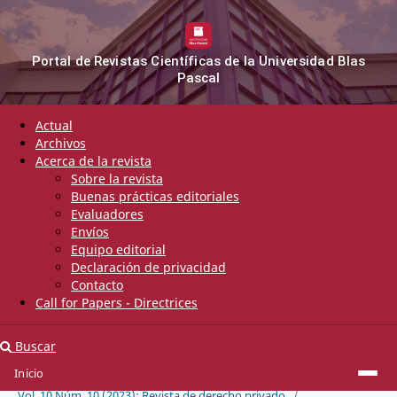
Portal de Revistas Científicas de la Universidad Blas
Pascal
Actual
Archivos
Acerca de la revista
Sobre la revista
Buenas prácticas editoriales
Evaluadores
Envíos
Equipo editorial
Declaración de privacidad
Contacto
Call for Papers - Directrices
Buscar
Inicio
Inicio
/
Archivos
/
Vol. 10 Núm. 10 (2023): Revista de derecho privado
/