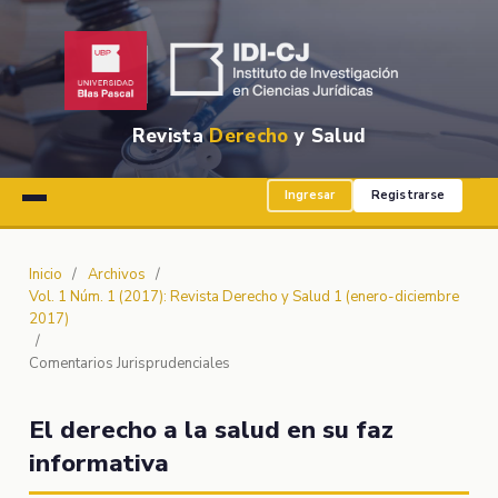
Revista
Derecho
y Salud
Ingresar
Registrarse
Inicio
/
Archivos
/
Vol. 1 Núm. 1 (2017): Revista Derecho y Salud 1 (enero-diciembre
2017)
/
Comentarios Jurisprudenciales
El derecho a la salud en su faz
informativa