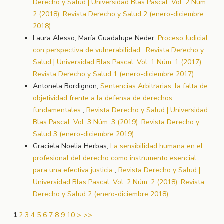
Derecho y Salud | Universidad Blas Pascal: Vol. 2 Núm.
2 (2018): Revista Derecho y Salud 2 (enero-diciembre
2018)
Laura Alesso, María Guadalupe Neder,
Proceso Judicial
con perspectiva de vulnerabilidad
,
Revista Derecho y
Salud | Universidad Blas Pascal: Vol. 1 Núm. 1 (2017):
Revista Derecho y Salud 1 (enero-diciembre 2017)
Antonela Bordignon,
Sentencias Arbitrarias: la falta de
objetividad frente a la defensa de derechos
fundamentales
,
Revista Derecho y Salud | Universidad
Blas Pascal: Vol. 3 Núm. 3 (2019): Revista Derecho y
Salud 3 (enero-diciembre 2019)
Graciela Noelia Herbas,
La sensibilidad humana en el
profesional del derecho como instrumento esencial
para una efectiva justicia
,
Revista Derecho y Salud |
Universidad Blas Pascal: Vol. 2 Núm. 2 (2018): Revista
Derecho y Salud 2 (enero-diciembre 2018)
1
2
3
4
5
6
7
8
9
10
>
>>