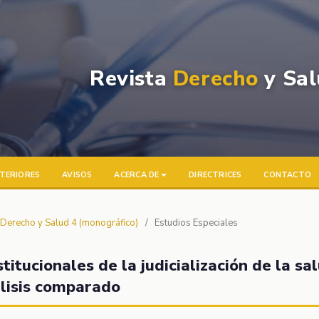
Revista
Derecho
y Sal
TERIORES
AVISOS
ACERCA DE
DIRECTRICES
CONTACTO
a Derecho y Salud 4 (monográfico)
/
Estudios Especiales
titucionales de la judicialización de la sa
álisis comparado