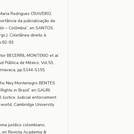
Maria Rodrigues CRAVEIRO,
rtância da judicialização da
lín – Colômbia”, en SANTOS,
gs.): Coletânea direito à
p.82-93.
ctor BECERRIL-MONTEKIO et al
ud Pública de México, Vol.53,
uernavaca, pp.S144-S155.
alho Ney Montenegro BENTES
 Rights in Brazil” en GAURI,
 Justice. Judicial enforcement
g world, Cambridge University
tema jurídico colombiano,
”, en Revista Academia &