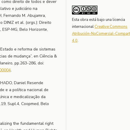
 como direito de todos e dever
ativo e judiciário na
TH, Fernando M. Abujamra,
Esta obra está bajo una licencia
INIZ et al. (orgs.): Direito
internacional
Creative Commons
l, ESP-MG, Belo Horizonte,
Atribución-NoComercial-Comparti
4.0
.
 Estado e reforma de sistemas
cias de mudança”, en Ciência &
aneiro, pp.263-286, doi:
200004
.
ACHADO, Daniel Resende
de e a política nacional de
línica e medicalização da
l.19, Supl.4, Coopmed, Belo
lizing the fundamental right