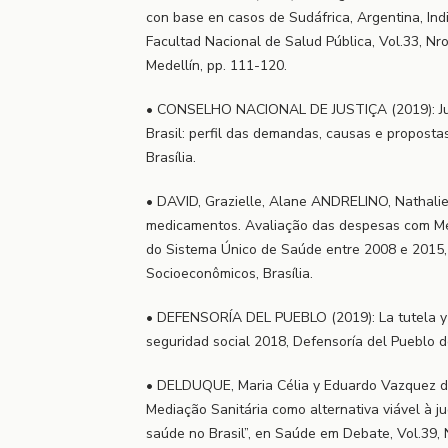
con base en casos de Sudáfrica, Argentina, Ind
Facultad Nacional de Salud Pública, Vol.33, Nro
Medellín, pp. 111-120.
• CONSELHO NACIONAL DE JUSTIÇA (2019): Jud
Brasil: perfil das demandas, causas e propostas
Brasília.
• DAVID, Grazielle, Alane ANDRELINO, Nathalie
medicamentos. Avaliação das despesas com Me
do Sistema Único de Saúde entre 2008 e 2015, 
Socioeconômicos, Brasília.
• DEFENSORÍA DEL PUEBLO (2019): La tutela y l
seguridad social 2018, Defensoría del Pueblo 
• DELDUQUE, Maria Célia y Eduardo Vazquez 
Mediação Sanitária como alternativa viável à ju
saúde no Brasil”, en Saúde em Debate, Vol.39, 