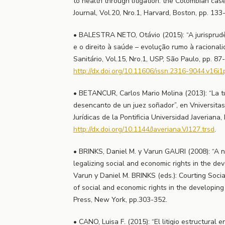
to health through litigation: the Colombian ca
Journal, Vol.20, Nro.1, Harvard, Boston, pp. 133
• BALESTRA NETO, Otávio (2015): “A jurisprudê
e o direito à saúde – evolução rumo à racionali
Sanitário, Vol.15, Nro.1, USP, São Paulo, pp. 87-
http://dx.doi.org/10.11606/issn.2316-9044.v16i
• BETANCUR, Carlos Mario Molina (2013): “La tu
desencanto de un juez soñador”, en Vniversitas
Jurídicas de la Pontificia Universidad Javeriana,
http://dx.doi.org/10.1144/Javeriana.VJ127.trsd
.
• BRINKS, Daniel M. y Varun GAURI (2008): “A 
legalizing social and economic rights in the d
Varun y Daniel M. BRINKS (eds.): Courting Social
of social and economic rights in the developin
Press, New York, pp.303-352.
• CANO, Luisa F. (2015): “El litigio estructural