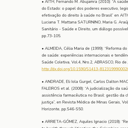
• AITH, Fernando M. Abujamra (2010): “A saúde
do Estado: o papel dos poderes executivo, legisl
efetivação do direito à saúde no Brasil” en AI
Luciana T. Mattana SATURNINO, Maria G. Araújo D
Sanitário - Saúde e Direito, um diálogo possíve
pp.73-105.
• ALMEIDA, Célia Maria de (1999): “Reforma do
de saúde: experiências internacionais e tendên
Saúde Coletiva, Vol.4, Nro.2, ABRASCO, Rio de J
http://dx.doi.org/10.1590/S1413-81231999000
• ANDRADE, Eli Iola Gurgel, Carlos Dalton M
FALEIROS et al. (2008): “A judicialização da saú
assistência farmacêutica no Brasil: gestão da c
justiça”, en Revista Médica de Minas Gerais, Vo
Horizonte, pp.S46-S50.
• ARRIETA-GÓMEZ, Aquiles Ignacio (2018): “Rea