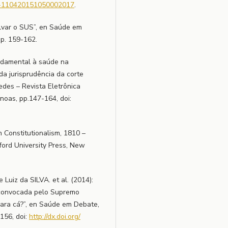
103-110420151050002017
.
alvar o SUS”, en Saúde em
pp. 159-162.
undamental à saúde na
 da jurisprudência da corte
edes – Revista Eletrônica
anoas, pp.147-164, doi:
 Constitutionalism, 1810 –
ford University Press, New
Luiz da SILVA. et al. (2014):
a convocada pelo Supremo
para cá?”, en Saúde em Debate,
-156, doi:
http://dx.doi.org/