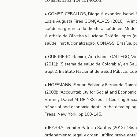
10.5935/0103-104.20140008.
• GÓMEZ-CEBALLOS, Diego Alexander, Isabel 
Luzia Augusta Pires GONÇALVES (2018): “A impo
saúde na garantia do direito à saúde em Medel
Alethele de Oliveira y Luciana Tolêdo Lopes (or
saúde: institucionalização, CONASS, Brasília, p
• GUERRERO, Ramiro, Ana Isabel GALLEGO, Vi
(2011): “Sistema de salud de Colombia”, en Sal
Supl.2, Instituto Nacional de Salud Pública, C
• HOFFMANN, Florian Fabian y Fernando Ram
(2008): “Accountability for Social and Economic
Varun y Daniel M. BRINKS (eds.): Courting Social
of social and economic rights in the developin
Press, New York, pp.100-145.
• IBARRA, Jennifer Patricia Santos (2013): “Sis
ordenamiento legal y orden jurídico prevalente