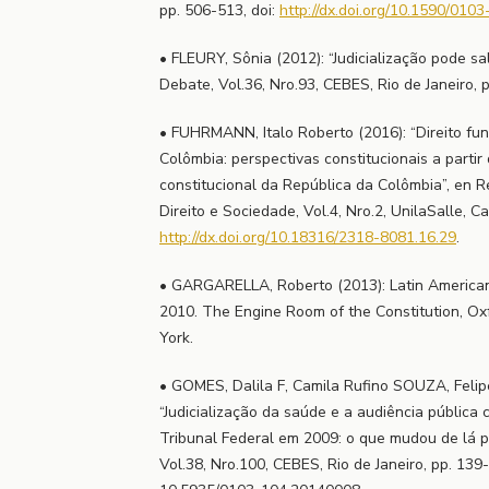
pp. 506-513, doi:
http://dx.doi.org/10.1590/0
• FLEURY, Sônia (2012): “Judicialização pode s
Debate, Vol.36, Nro.93, CEBES, Rio de Janeiro, 
• FUHRMANN, Italo Roberto (2016): “Direito f
Colômbia: perspectivas constitucionais a partir
constitucional da República da Colômbia”, en R
Direito e Sociedade, Vol.4, Nro.2, UnilaSalle, C
http://dx.doi.org/10.18316/2318-8081.16.29
.
• GARGARELLA, Roberto (2013): Latin American
2010. The Engine Room of the Constitution, Ox
York.
• GOMES, Dalila F, Camila Rufino SOUZA, Felipe 
“Judicialização da saúde e a audiência públic
Tribunal Federal em 2009: o que mudou de lá 
Vol.38, Nro.100, CEBES, Rio de Janeiro, pp. 139