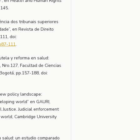
se”, en Health and Human Rights
-145.
ncia dos tribunais superiores
dade”, en Revista de Direito
111, doi:
1p87-111
.
tela y reforma en salud:
, Nro.127, Facultad de Ciencias
 Bogotá, pp.157-188, doi:
new policy landscape:
eveloping world” en GAURI,
 Justice. Judicial enforcement
g world, Cambridge University
 en salud: un estudio comparado