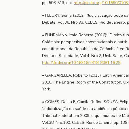
pp. 506-513, doi:
http://dx.doi.org/10.1590/0
• FLEURY, Sônia (2012): “Judicialização pode s
Debate, Vol.36, Nro.93, CEBES, Rio de Janeiro, 
• FUHRMANN, Italo Roberto (2016): “Direito f
Colômbia: perspectivas constitucionais a partir
constitucional da República da Colômbia”, en R
Direito e Sociedade, Vol.4, Nro.2, UnilaSalle, C
http://dx.doi.org/10.18316/2318-8081.16.29
.
• GARGARELLA, Roberto (2013): Latin American
2010. The Engine Room of the Constitution, Ox
York.
• GOMES, Dalila F, Camila Rufino SOUZA, Felipe 
“Judicialização da saúde e a audiência públic
Tribunal Federal em 2009: o que mudou de lá 
Vol.38, Nro.100, CEBES, Rio de Janeiro, pp. 139