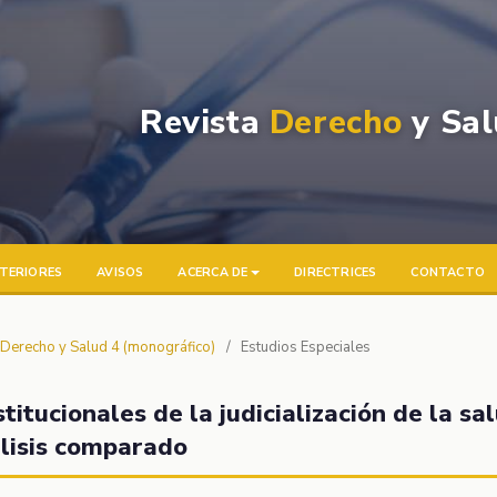
Revista
Derecho
y Sal
TERIORES
AVISOS
ACERCA DE
DIRECTRICES
CONTACTO
a Derecho y Salud 4 (monográfico)
/
Estudios Especiales
titucionales de la judicialización de la sa
álisis comparado