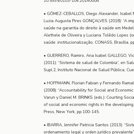
10.5935/0103-104.20140008.
• GÓMEZ-CEBALLOS, Diego Alexander, Isabel 
Luzia Augusta Pires GONÇALVES (2018): “A impo
saúde na garantia do direito à saúde em Medel
Alethele de Oliveira y Luciana Tolêdo Lopes (or
saúde: institucionalização, CONASS, Brasília, p
• GUERRERO, Ramiro, Ana Isabel GALLEGO, Vi
(2011): “Sistema de salud de Colombia”, en Sal
Supl.2, Instituto Nacional de Salud Pública, C
• HOFFMANN, Florian Fabian y Fernando Ram
(2008): “Accountability for Social and Economic
Varun y Daniel M. BRINKS (eds.): Courting Social
of social and economic rights in the developin
Press, New York, pp.100-145.
• IBARRA, Jennifer Patricia Santos (2013): “Sis
ordenamiento legal y orden jurídico prevalente