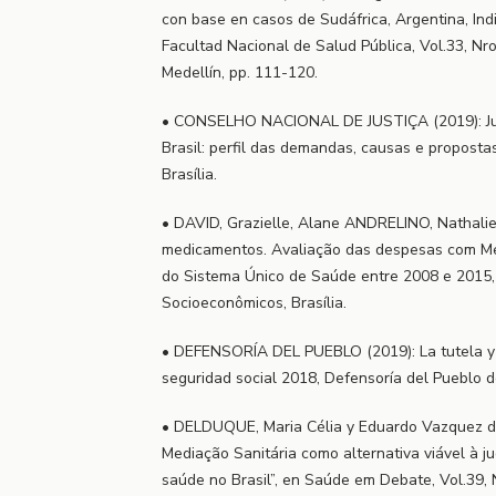
con base en casos de Sudáfrica, Argentina, Ind
Facultad Nacional de Salud Pública, Vol.33, Nro
Medellín, pp. 111-120.
• CONSELHO NACIONAL DE JUSTIÇA (2019): Jud
Brasil: perfil das demandas, causas e propostas
Brasília.
• DAVID, Grazielle, Alane ANDRELINO, Nathalie
medicamentos. Avaliação das despesas com Me
do Sistema Único de Saúde entre 2008 e 2015, 
Socioeconômicos, Brasília.
• DEFENSORÍA DEL PUEBLO (2019): La tutela y l
seguridad social 2018, Defensoría del Pueblo 
• DELDUQUE, Maria Célia y Eduardo Vazquez 
Mediação Sanitária como alternativa viável à ju
saúde no Brasil”, en Saúde em Debate, Vol.39, 