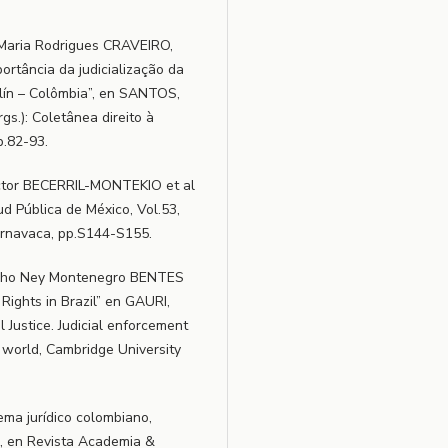
Maria Rodrigues CRAVEIRO,
rtância da judicialização da
lín – Colômbia”, en SANTOS,
gs.): Coletânea direito à
p.82-93.
ctor BECERRIL-MONTEKIO et al
ud Pública de México, Vol.53,
uernavaca, pp.S144-S155.
alho Ney Montenegro BENTES
 Rights in Brazil” en GAURI,
 Justice. Judicial enforcement
g world, Cambridge University
tema jurídico colombiano,
”, en Revista Academia &