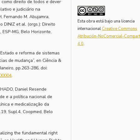
 como direito de todos e dever
ativo e judiciário na
TH, Fernando M. Abujamra,
Esta obra está bajo una licencia
INIZ et al. (orgs.): Direito
internacional
Creative Commons
l, ESP-MG, Belo Horizonte,
Atribución-NoComercial-Comparti
4.0
.
 Estado e reforma de sistemas
cias de mudança”, en Ciência &
aneiro, pp.263-286, doi:
200004
.
ACHADO, Daniel Resende
de e a política nacional de
línica e medicalização da
l.19, Supl.4, Coopmed, Belo
lizing the fundamental right