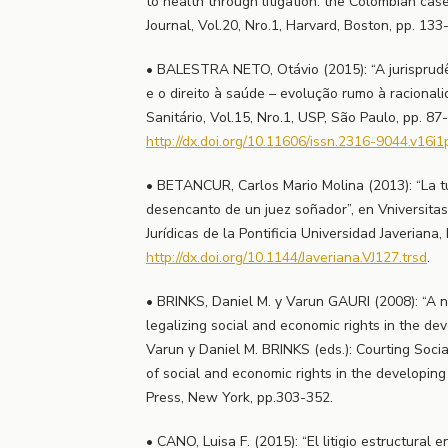
to health through litigation: the Colombian ca
Journal, Vol.20, Nro.1, Harvard, Boston, pp. 133
• BALESTRA NETO, Otávio (2015): “A jurisprudê
e o direito à saúde – evolução rumo à racionali
Sanitário, Vol.15, Nro.1, USP, São Paulo, pp. 87-
http://dx.doi.org/10.11606/issn.2316-9044.v16i
• BETANCUR, Carlos Mario Molina (2013): “La tu
desencanto de un juez soñador”, en Vniversitas
Jurídicas de la Pontificia Universidad Javeriana,
http://dx.doi.org/10.1144/Javeriana.VJ127.trsd
.
• BRINKS, Daniel M. y Varun GAURI (2008): “A 
legalizing social and economic rights in the d
Varun y Daniel M. BRINKS (eds.): Courting Social
of social and economic rights in the developin
Press, New York, pp.303-352.
• CANO, Luisa F. (2015): “El litigio estructural