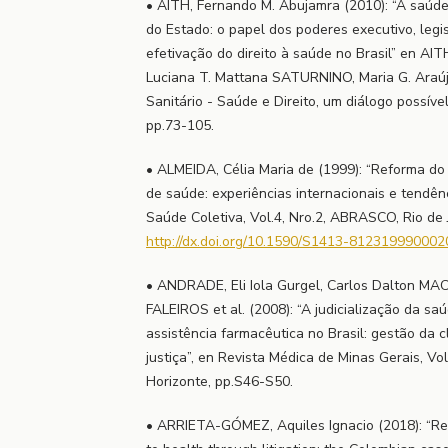
• AITH, Fernando M. Abujamra (2010): “A saúde
do Estado: o papel dos poderes executivo, legisl
efetivação do direito à saúde no Brasil” en AI
Luciana T. Mattana SATURNINO, Maria G. Araújo D
Sanitário - Saúde e Direito, um diálogo possíve
pp.73-105.
• ALMEIDA, Célia Maria de (1999): “Reforma do
de saúde: experiências internacionais e tendên
Saúde Coletiva, Vol.4, Nro.2, ABRASCO, Rio de J
http://dx.doi.org/10.1590/S1413-81231999000
• ANDRADE, Eli Iola Gurgel, Carlos Dalton M
FALEIROS et al. (2008): “A judicialização da saú
assistência farmacêutica no Brasil: gestão da c
justiça”, en Revista Médica de Minas Gerais, Vo
Horizonte, pp.S46-S50.
• ARRIETA-GÓMEZ, Aquiles Ignacio (2018): “Rea