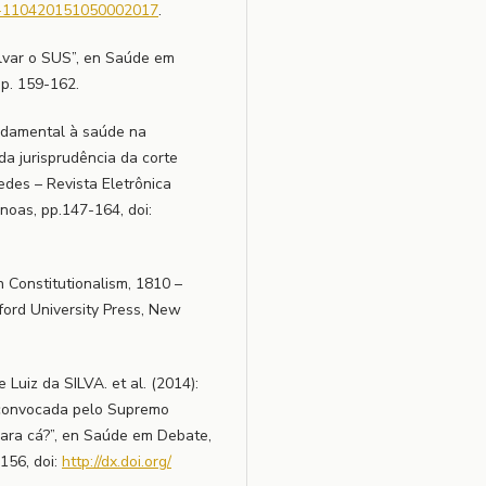
103-110420151050002017
.
alvar o SUS”, en Saúde em
pp. 159-162.
undamental à saúde na
 da jurisprudência da corte
edes – Revista Eletrônica
anoas, pp.147-164, doi:
 Constitutionalism, 1810 –
ford University Press, New
Luiz da SILVA. et al. (2014):
a convocada pelo Supremo
para cá?”, en Saúde em Debate,
-156, doi:
http://dx.doi.org/