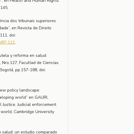
se”, en Health and Human Rights
-145.
ncia dos tribunais superiores
dade”, en Revista de Direito
111, doi:
1p87-111
.
tela y reforma en salud:
, Nro.127, Facultad de Ciencias
 Bogotá, pp.157-188, doi:
new policy landscape:
eveloping world” en GAURI,
 Justice. Judicial enforcement
g world, Cambridge University
 en salud: un estudio comparado