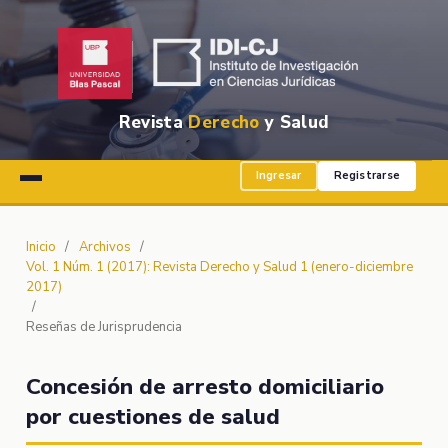
Revista
Derecho
y Salud
Ingresar
Registrarse
Inicio
/
Archivos
/
Vol. 1 Núm. 1 (2017): Revista Derecho y Salud 1 (enero-diciembre
2017)
/
Reseñas de Jurisprudencia
Concesión de arresto domiciliario
por cuestiones de salud