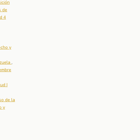
ición
s de
d 4
echo y
ezuela
,
iembre
ud |
so de la
o y