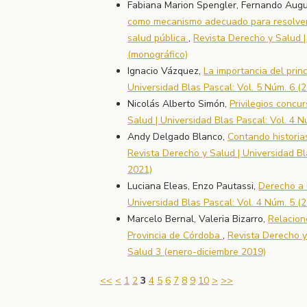
Fabiana Marion Spengler, Fernando Augu
como mecanismo adecuado para resolver/ad
salud pública
,
Revista Derecho y Salud |
(monográfico)
Ignacio Vázquez,
La importancia del princ
Universidad Blas Pascal: Vol. 5 Núm. 6 (
Nicolás Alberto Simón,
Privilegios concu
Salud | Universidad Blas Pascal: Vol. 4 
Andy Delgado Blanco,
Contando historia
Revista Derecho y Salud | Universidad Bl
2021)
Luciana Eleas, Enzo Pautassi,
Derecho a l
Universidad Blas Pascal: Vol. 4 Núm. 5 (
Marcelo Bernal, Valeria Bizarro,
Relacion
Provincia de Córdoba
,
Revista Derecho y 
Salud 3 (enero-diciembre 2019)
<<
<
1
2
3
4
5
6
7
8
9
10
>
>>