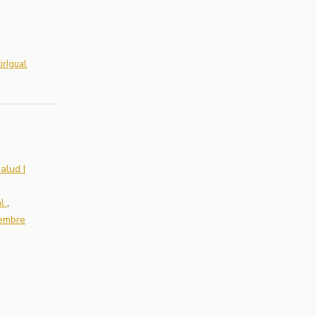
rIgual
alud |
al
,
iembre