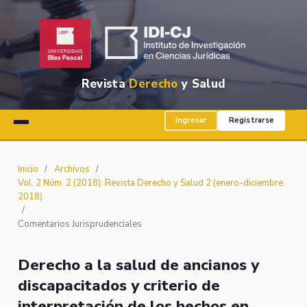
Revista
Derecho
y Salud
Ingresar
Registrarse
Inicio
/
Archivos
/
Vol. 2 Núm. 2 (2018): Revista Derecho y Salud 2 (enero-diciembre
2018)
/
Comentarios Jurisprudenciales
Derecho a la salud de ancianos y
discapacitados y criterio de
interpretación de los hechos en