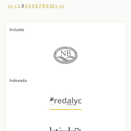
<<
<
1
2
3
4
5
6
7
8
9
10
>
>>
Incluida
Indexada