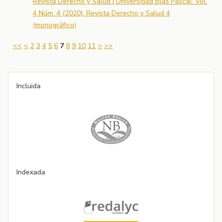
Revista Derecho y Salud | Universidad Blas Pascal: Vol.
4 Núm. 4 (2020): Revista Derecho y Salud 4
(monográfico)
<<
<
2
3
4
5
6
7
8
9
10
11
>
>>
Incluida
Indexada