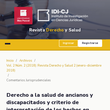
Revista
Derecho
y Salud
Ingresar
Registrarse
Inicio
/
Archivos
/
Vol. 2 Núm. 2 (2018): Revista Derecho y Salud 2 (enero-diciembre
2018)
/
Comentarios Jurisprudenciales
Derecho a la salud de ancianos y
discapacitados y criterio de
interpretación de los hechos en