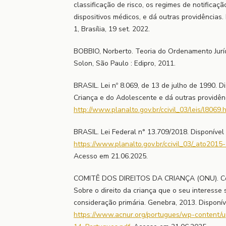
classificação de risco, os regimes de notificaçã
dispositivos médicos, e dá outras providências. 
1, Brasília, 19 set. 2022.
BOBBIO, Norberto. Teoria do Ordenamento Jurídi
Solon, São Paulo : Edipro, 2011.
BRASIL. Lei nº 8.069, de 13 de julho de 1990. D
Criança e do Adolescente e dá outras providênc
http://www.planalto.gov.br/ccivil_03/leis/l8069.
BRASIL. Lei Federal n° 13.709/2018. Disponível
https://www.planalto.gov.br/ccivil_03/_ato2015
Acesso em 21.06.2025.
COMITÊ DOS DIREITOS DA CRIANÇA (ONU). Come
Sobre o direito da criança que o seu interesse 
consideração primária. Genebra, 2013. Disponív
https://www.acnur.org/portugues/wp-content/