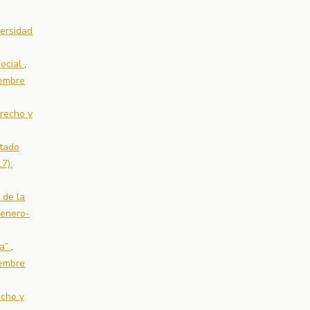
versidad
social
,
iembre
recho y
ntado
7):
 de la
(enero-
na”
,
iembre
echo y