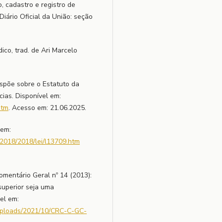
o, cadastro e registro de
Diário Oficial da União: seção
co, trad. de Ari Marcelo
ispõe sobre o Estatuto da
ias. Disponível em:
htm
. Acesso em: 21.06.2025.
 em:
-2018/2018/lei/l13709.htm
ntário Geral nº 14 (2013):
superior seja uma
el em:
uploads/2021/10/CRC-C-GC-