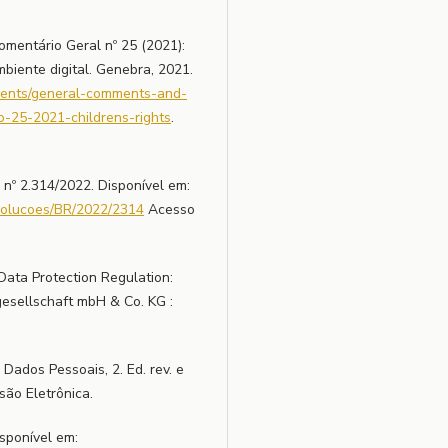
ntário Geral nº 25 (2021):
mbiente digital. Genebra, 2021.
ments/general-comments-and-
-25-2021-childrens-rights
.
 2.314/2022. Disponível em:
resolucoes/BR/2022/2314
Acesso
Data Protection Regulation:
esellschaft mbH & Co. KG :
Dados Pessoais, 2. Ed. rev. e
são Eletrônica.
sponível em: