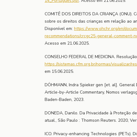
14_Portugues.pdf
. Acesso em 21.06.2025.
COMITÊ DOS DIREITOS DA CRIANÇA (ONU). Come
sobre os direitos das crianças em relação ao a
Disponível em:
https://www.ohchr.org/en/docu
recommendations/crcgc25-general-comment-no
Acesso em 21.06.2025.
CONSELHO FEDERAL DE MEDICINA. Resolução nº
https://sistemas.cfm.org.br/normas/visualizar/
em 15.06.2025.
DÖHMANN, Indra Spieker gen [et. al]. General 
Article-by-Article Commentary, Nomos verlagsg
Baden-Baden, 2023.
DONEDA, Danilo. Da Privacidade à Proteção de 
atual., São Paulo : Thomson Reuters. 2020, Ver
ICO. Privacy-enhancing Technologies (PETs). Di