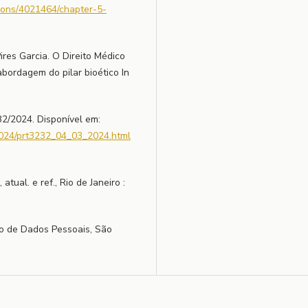
ations/4021464/chapter-5-
res Garcia. O Direito Médico
abordagem do pilar bioético In
2/2024. Disponível em:
/2024/prt3232_04_03_2024.html
atual. e ref., Rio de Janeiro :
ão de Dados Pessoais, São