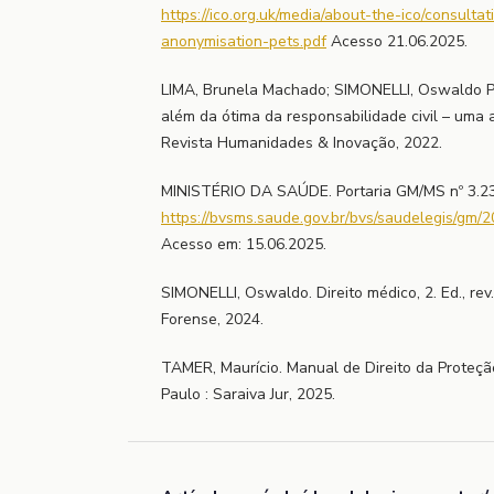
https://ico.org.uk/media/about-the-ico/consult
anonymisation-pets.pdf
Acesso 21.06.2025.
LIMA, Brunela Machado; SIMONELLI, Oswaldo Pi
além da ótima da responsabilidade civil – uma 
Revista Humanidades & Inovação, 2022.
MINISTÉRIO DA SAÚDE. Portaria GM/MS nº 3.23
https://bvsms.saude.gov.br/bvs/saudelegis/gm
Acesso em: 15.06.2025.
SIMONELLI, Oswaldo. Direito médico, 2. Ed., rev., 
Forense, 2024.
TAMER, Maurício. Manual de Direito da Proteç
Paulo : Saraiva Jur, 2025.