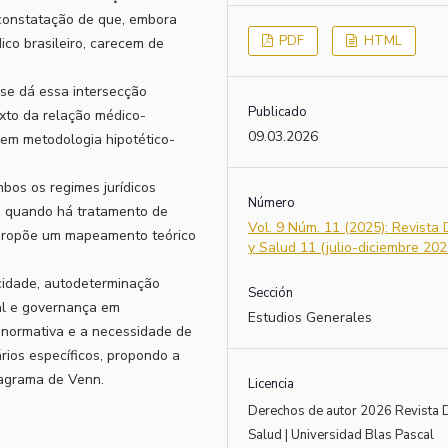
 constatação de que, embora
PDF
HTML
co brasileiro, carecem de
 se dá essa intersecção
Publicado
xto da relação médico-
09.03.2026
 em metodologia hipotético-
mbos os regimes jurídicos
Número
s quando há tratamento de
Vol. 9 Núm. 11 (2025): Revista
 propõe um mapeamento teórico
y Salud 11 (julio-diciembre 202
cidade, autodeterminação
Sección
onal e governança em
Estudios Generales
a normativa e a necessidade de
rios específicos, propondo a
iagrama de Venn.
Licencia
Derechos de autor 2026 Revista 
Salud | Universidad Blas Pascal