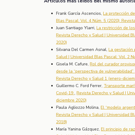
Artículos más leídos del mismo autor/
Frank García Ascencios,
La protección de
Blas Pascal: Vol. 4 Núm. 5 (2020): Revis
Juan Santiago Ylarri,
La restricción de l
Revista Derecho y Salud | Universidad Bl
2020)
Silvana Del Carmen Asnal,
La gestación 
Salud | Universidad Blas Pascal: Vol. 2 
Gisela M. Cafure,
Rol del curador proviso
desde la “perspectiva de vulnerabilidad”
Revista Derecho y Salud 1 (enero-diciem
Guillermo C. Ford Ferrer,
Transporte marí
Covid-19
,
Revista Derecho y Salud | Univ
diciembre 2020)
Paula Agliozzo Molina,
El “modelo argenti
Revista Derecho y Salud | Universidad Bl
2018)
María Yanina Gázquez,
El principio de r