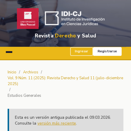
Revista
Derecho
y Salud
Ingresar
Registrarse
Inicio
/
Archivos
/
Vol. 9 Núm. 11 (2025): Revista Derecho y Salud 11 (julio-diciembre
2025)
/
Estudios Generales
Esta es un versión antigua publicada el 09.03.2026.
Consulte la
versión más reciente
.