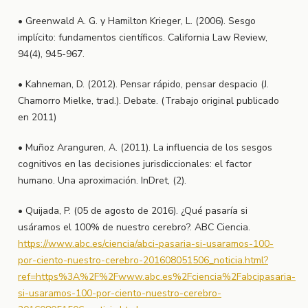
• Greenwald A. G. y Hamilton Krieger, L. (2006). Sesgo
implícito: fundamentos científicos. California Law Review,
94(4), 945-967.
• Kahneman, D. (2012). Pensar rápido, pensar despacio (J.
Chamorro Mielke, trad.). Debate. (Trabajo original publicado
en 2011)
• Muñoz Aranguren, A. (2011). La influencia de los sesgos
cognitivos en las decisiones jurisdiccionales: el factor
humano. Una aproximación. InDret, (2).
• Quijada, P. (05 de agosto de 2016). ¿Qué pasaría si
usáramos el 100% de nuestro cerebro?. ABC Ciencia.
https://www.abc.es/ciencia/abci-pasaria-si-usaramos-100-
por-ciento-nuestro-cerebro-201608051506_noticia.html?
ref=https%3A%2F%2Fwww.abc.es%2Fciencia%2Fabcipasaria-
si-usaramos-100-por-ciento-nuestro-cerebro-