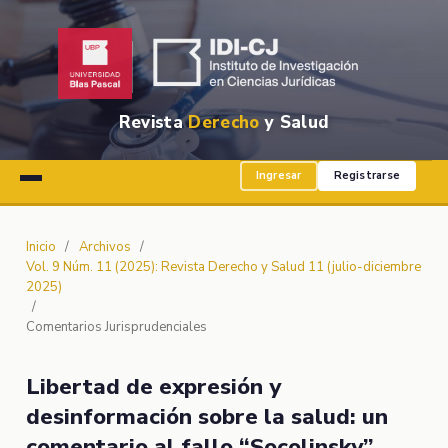
Revista
Derecho
y Salud
Ingresar
Registrarse
Inicio
/
Archivos
/
Vol. 9 Núm. 11 (2025): Revista Derecho y Salud 11 (julio-diciembre
2025)
/
Comentarios Jurisprudenciales
Libertad de expresión y
desinformación sobre la salud: un
comentario al fallo “Socolinsky”