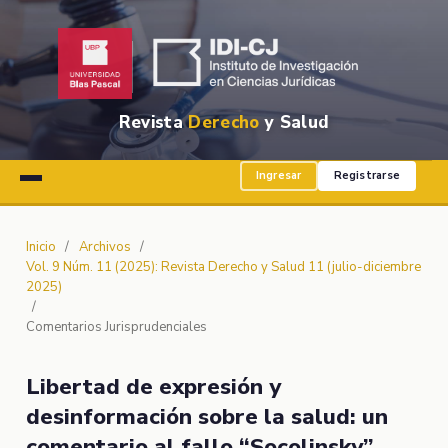
Revista
Derecho
y Salud
Ingresar
Registrarse
Inicio
/
Archivos
/
Vol. 9 Núm. 11 (2025): Revista Derecho y Salud 11 (julio-diciembre
2025)
/
Comentarios Jurisprudenciales
Libertad de expresión y
desinformación sobre la salud: un
comentario al fallo “Socolinsky”