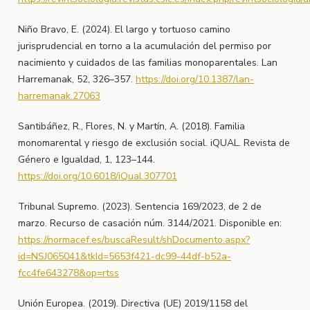
Niño Bravo, E. (2024). El largo y tortuoso camino
jurisprudencial en torno a la acumulación del permiso por
nacimiento y cuidados de las familias monoparentales. Lan
Harremanak, 52, 326–357.
https://doi.org/10.1387/lan-
harremanak.27063
Santibáñez, R., Flores, N. y Martín, A. (2018). Familia
monomarental y riesgo de exclusión social. iQUAL. Revista de
Género e Igualdad, 1, 123–144.
https://doi.org/10.6018/iQual.307701
Tribunal Supremo. (2023). Sentencia 169/2023, de 2 de
marzo. Recurso de casación núm. 3144/2021. Disponible en:
https://normacef.es/buscaResult/shDocumento.aspx?
id=NSJ065041&tkId=5653f421-dc99-44df-b52a-
fcc4fe643278&op=rtss
Unión Europea. (2019). Directiva (UE) 2019/1158 del