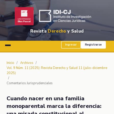
Revista
Derecho
y Salud
Ingresar
Registrarse
Inicio
/
Archivos
/
Vol. 9 Núm. 11 (2025): Revista Derecho y Salud 11 (julio-diciembre
2025)
/
Comentarios Jurisprudenciales
Cuando nacer en una familia
monoparental marca la diferencia:
una mirada constitucional al