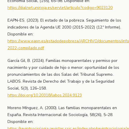
Economía Social, (155), 65–98. Disponible en:
https://dialnet.unirioja.es/servlet/articulo?codigo=9023120
EAPN-ES. (2023). El estado de la pobreza. Seguimiento de los
indicadores de la Agenda UE 2030 (2015-2022) (12.º Informe).
Disponible en:
https://www.eapn.es/estadodepobreza/ARCHIVO/documentos/inf
2022-compilado.pdf
García Gil, B. (2024). Familias monoparentales y permiso por
nacimiento y por cuidado de hijo o menor: oportunidad de los
pronunciamientos de las dos Salas del Tribunal Supremo.
LABOS. Revista de Derecho del Trabajo y de la Seguridad
Social, 5(3), 126–158.
https://doi.org/10.20318/labos.2024.9123
Moreno Mínguez, A. (2000). Las familias monoparentales en
España. Revista Internacional de Sociología, 58(26), 5–28.
Disponible en:
https://revintsociologia.revistas.csic.es/index.php/revintsociologia/