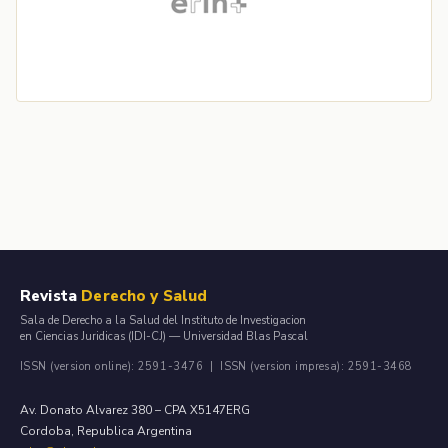
Revista
Derecho y Salud
Sala de Derecho a la Salud del Instituto de Investigacion
en Ciencias Juridicas (IDI-CJ) — Universidad Blas Pascal
ISSN (version online): 2591-3476 | ISSN (version impresa): 2591-3468
Av. Donato Alvarez 380 – CPA X5147ERG
Cordoba, Republica Argentina