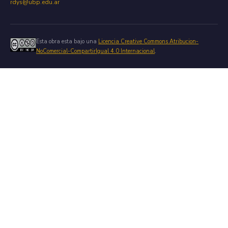
rdys@ubp.edu.ar
Esta obra esta bajo una
Licencia Creative Commons Atribucion-
NoComercial-CompartirIgual 4.0 Internacional
.