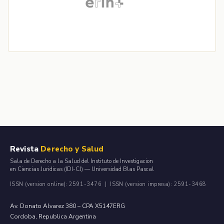
Revista
Derecho y Salud
Sala de Derecho a la Salud del Instituto de Investigacion
en Ciencias Juridicas (IDI-CJ) — Universidad Blas Pascal
ISSN (version online): 2591-3476 | ISSN (version impresa): 2591-3468
Av. Donato Alvarez 380 – CPA X5147ERG
Cordoba, Republica Argentina