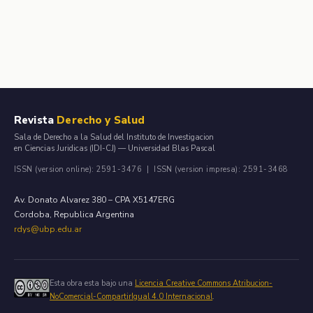
Revista
Derecho y Salud
Sala de Derecho a la Salud del Instituto de Investigacion
en Ciencias Juridicas (IDI-CJ) — Universidad Blas Pascal
ISSN (version online): 2591-3476 | ISSN (version impresa): 2591-3468
Av. Donato Alvarez 380 – CPA X5147ERG
Cordoba, Republica Argentina
rdys@ubp.edu.ar
Esta obra esta bajo una
Licencia Creative Commons Atribucion-
NoComercial-CompartirIgual 4.0 Internacional
.