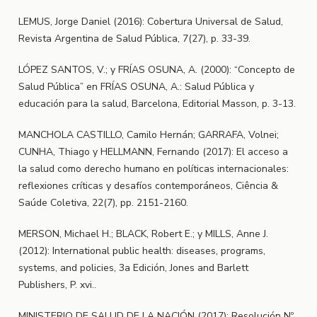
LEMUS, Jorge Daniel (2016): Cobertura Universal de Salud,
Revista Argentina de Salud Pública, 7(27), p. 33-39.
LÓPEZ SANTOS, V.; y FRÍAS OSUNA, A. (2000): “Concepto de
Salud Pública” en FRÍAS OSUNA, A.: Salud Pública y
educación para la salud, Barcelona, Editorial Masson, p. 3-13.
MANCHOLA CASTILLO, Camilo Hernán; GARRAFA, Volnei;
CUNHA, Thiago y HELLMANN, Fernando (2017): El acceso a
la salud como derecho humano en políticas internacionales:
reflexiones críticas y desafíos contemporáneos, Ciência &
Saúde Coletiva, 22(7), pp. 2151-2160.
MERSON, Michael H.; BLACK, Robert E.; y MILLS, Anne J.
(2012): International public health: diseases, programs,
systems, and policies, 3a Edición, Jones and Barlett
Publishers, P. xvi..
MINISTERIO DE SALUD DE LA NACIÓN (2017): Resolución Nº