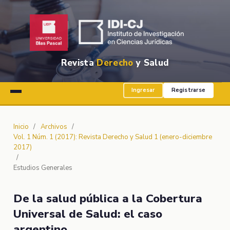
Revista
Derecho
y Salud
Ingresar
Registrarse
Inicio
/
Archivos
/
Vol. 1 Núm. 1 (2017): Revista Derecho y Salud 1 (enero-diciembre
2017)
/
Estudios Generales
De la salud pública a la Cobertura
Universal de Salud: el caso
argentino