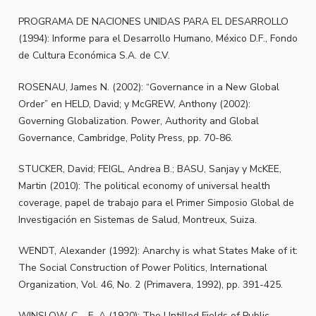
PROGRAMA DE NACIONES UNIDAS PARA EL DESARROLLO
(1994): Informe para el Desarrollo Humano, México D.F., Fondo
de Cultura Económica S.A. de C.V.
ROSENAU, James N. (2002): “Governance in a New Global
Order” en HELD, David; y McGREW, Anthony (2002):
Governing Globalization. Power, Authority and Global
Governance, Cambridge, Polity Press, pp. 70-86.
STUCKER, David; FEIGL, Andrea B.; BASU, Sanjay y McKEE,
Martin (2010): The political economy of universal health
coverage, papel de trabajo para el Primer Simposio Global de
Investigación en Sistemas de Salud, Montreux, Suiza.
WENDT, Alexander (1992): Anarchy is what States Make of it:
The Social Construction of Power Politics, International
Organization, Vol. 46, No. 2 (Primavera, 1992), pp. 391-425.
WINSLOW, C. .-E. A (1920): The Untilled Fields of Public