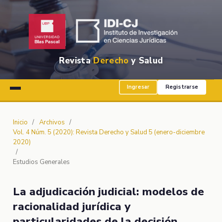
Revista
Derecho
y Salud
Ingresar
Registrarse
Inicio
/
Archivos
/
Vol. 4 Núm. 5 (2020): Revista Derecho y Salud 5 (enero-diciembre
2020)
/
Estudios Generales
La adjudicación judicial: modelos de
racionalidad jurídica y
particularidades de la decisión