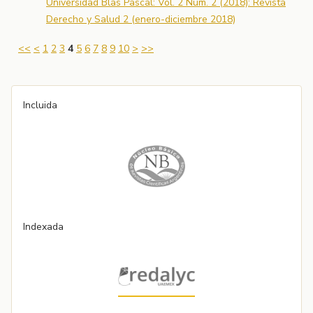
Universidad Blas Pascal: Vol. 2 Núm. 2 (2018): Revista
Derecho y Salud 2 (enero-diciembre 2018)
<<
<
1
2
3
4
5
6
7
8
9
10
>
>>
Incluida
Indexada