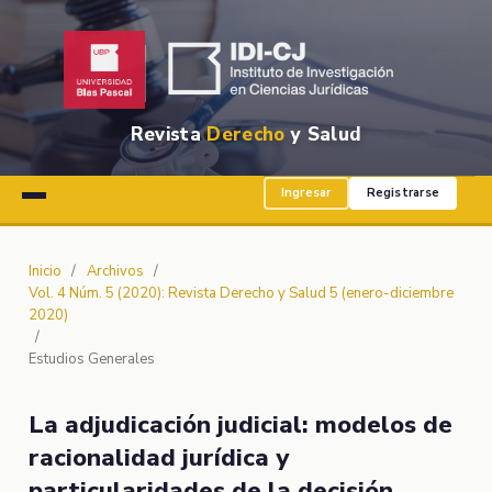
Revista
Derecho
y Salud
Ingresar
Registrarse
Inicio
/
Archivos
/
Vol. 4 Núm. 5 (2020): Revista Derecho y Salud 5 (enero-diciembre
2020)
/
Estudios Generales
La adjudicación judicial: modelos de
racionalidad jurídica y
particularidades de la decisión