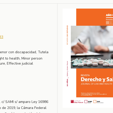
33
enor con discapacidad, Tutela
ight to health, Minor person
re, Effective judicial
 I. c/ SAMI s/ amparo Ley 16986
ero de 2019, la Cámara Federal