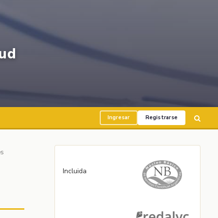
ud
Ingresar
Registrarse
es
Incluida
a