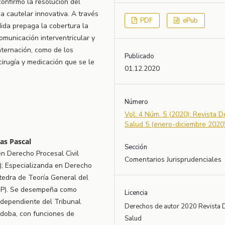
onfirmó la resolución del
a cautelar innovativa. A través
PDF
ePub
ida prepaga la cobertura la
omunicación interventricular y
nternación, como de los
Publicado
cirugía y medicación que se le
01.12.2020
Número
Vol. 4 Núm. 5 (2020): Revista 
Salud 5 (enero-diciembre 2020
las Pascal
Sección
n Derecho Procesal Civil
Comentarios Jurisprudenciales
); Especializanda en Derecho
átedra de Teoría General del
UBP). Se desempeña como
Licencia
a dependiente del Tribunal
Derechos de autor 2020 Revista 
órdoba, con funciones de
Salud