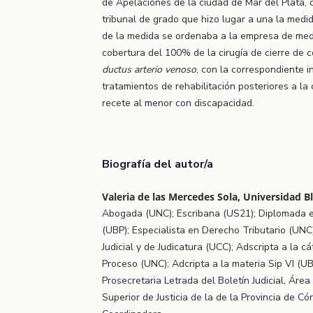
de Apelaciones de la ciudad de Mar del Plata, c
tribunal de grado que hizo lugar a una la medid
de la medida se ordenaba a la empresa de med
cobertura del 100% de la cirugía de cierre de c
ductus arterio venoso
, con la correspondiente i
tratamientos de rehabilitación posteriores a la 
recete al menor con discapacidad.
Biografía del autor/a
Valeria de las Mercedes Sola, Universidad B
Abogada (UNC); Escribana (US21); Diplomada e
(UBP); Especialista en Derecho Tributario (UNC
Judicial y de Judicatura (UCC); Adscripta a la c
Proceso (UNC); Adcripta a la materia Sip VI (
Prosecretaria Letrada del Boletín Judicial, Áre
Superior de Justicia de la de la Provincia de C