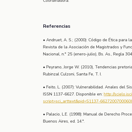
Coordinadora.
Referencias
• Andruet, A. S.; (2000): Código de Ética para l
Revista de la Asociación de Magistrados y Funci
Nacional, n.° 25 (enero-julio), Bs. As., Regla 304
• Peyrano, Jorge W. (2010), Tendencias pretori
Rubinzal Culzoni, Santa Fe, T. I.
• Feito, L. (2007): Vulnerabilidad. Anales del S
ISSN 1137-6627. Disponible en:
http://scielo.isc
script=sci_arttext&pid=S1137-6627200700060
• Palacio, L.E. (1998): Manual de Derecho Proces
Buenos Aires, ed. 14.°.