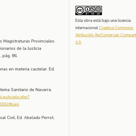
Esta obra está bajo una licencia
internacional
Creative Commons
Atribución-NoComercial-Comparti
as Magistraturas Provinciales.
4.0
.
onarios de la Justicia
, pág. 86.
anas en materia cautelar. Ed.
istema Sanitario de Navarra.
iii.es/scielo.php?
0002#bajo
al Civil, Ed. Abelado Perrot,