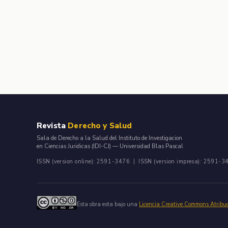
Revista
Derecho y Salud
Sala de Derecho a la Salud del Instituto de Investigacion
en Ciencias Juridicas (IDI-CJ) — Universidad Blas Pascal
ISSN (version online): 2591-3476 | ISSN (version impresa): 2591-3
Esta obra esta bajo una
Licencia Creative Commons Atribu