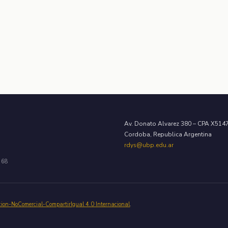
Av. Donato Alvarez 380 – CPA X51
Cordoba, Republica Argentina
rdys@ubp.edu.ar
468
cion-NoComercial-CompartirIgual 4.0 Internacional
.