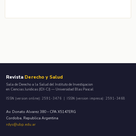
Revista
Derecho y Salud
Sala de Derecho a la Salud del Instituto de Investigacion
en Ciencias Juridicas (IDI-CJ) — Universidad Blas Pascal
ISSN (version online): 2591-3476 | ISSN (version impresa): 2591-3468
Av. Donato Alvarez 380 – CPA X5147ERG
Cordoba, Republica Argentina
rdys@ubp.edu.ar