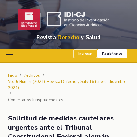
Revista
Derecho
y Salud
Ingresar
Registrarse
Inicio
/
Archivos
/
Vol. 5 Núm. 6 (2021): Revista Derecho y Salud 6 (enero-diciembre
2021)
/
Comentarios Jurisprudenciales
Solicitud de medidas cautelares
urgentes ante el Tribunal
Constitucional Federal alemán