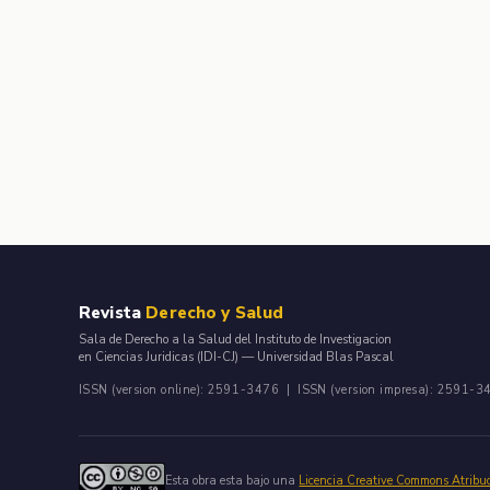
Revista
Derecho y Salud
Sala de Derecho a la Salud del Instituto de Investigacion
en Ciencias Juridicas (IDI-CJ) — Universidad Blas Pascal
ISSN (version online): 2591-3476 | ISSN (version impresa): 2591-3
Esta obra esta bajo una
Licencia Creative Commons Atribu