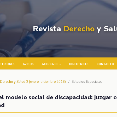
Revista
Derecho
y Sal
TERIORES
AVISOS
ACERCA DE
DIRECTRICES
CONTACTO
a Derecho y Salud 2 (enero-diciembre 2018)
/
Estudios Especiales
l modelo social de discapacidad: juzgar 
ad