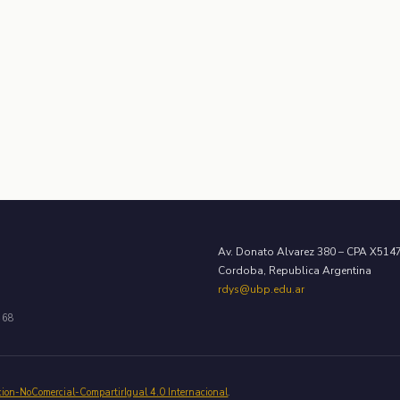
Av. Donato Alvarez 380 – CPA X51
Cordoba, Republica Argentina
rdys@ubp.edu.ar
468
cion-NoComercial-CompartirIgual 4.0 Internacional
.