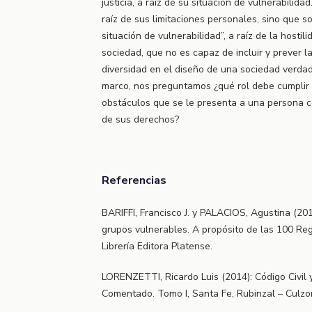
justicia, a raíz de su situación de vulnerabilida
raíz de sus limitaciones personales, sino que s
situación de vulnerabilidad”, a raíz de la hostili
sociedad, que no es capaz de incluir y prever 
diversidad en el diseño de una sociedad verdad
marco, nos preguntamos ¿qué rol debe cumplir e
obstáculos que se le presenta a una persona co
de sus derechos?
Referencias
BARIFFI, Francisco J. y PALACIOS, Agustina (2012
grupos vulnerables. A propósito de las 100 Regl
Librería Editora Platense.
LORENZETTI, Ricardo Luis (2014): Código Civil 
Comentado. Tomo I, Santa Fe, Rubinzal – Culzoni