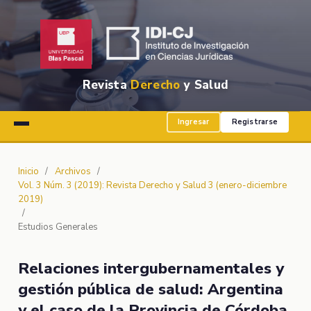
Revista
Derecho
y Salud
Ingresar
Registrarse
Inicio
/
Archivos
/
Vol. 3 Núm. 3 (2019): Revista Derecho y Salud 3 (enero-diciembre
2019)
/
Estudios Generales
Relaciones intergubernamentales y
gestión pública de salud: Argentina
y el caso de la Provincia de Córdoba