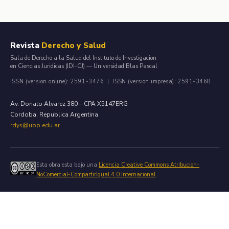
Revista
Derecho y Salud
Sala de Derecho a la Salud del Instituto de Investigacion
en Ciencias Juridicas (IDI-CJ) — Universidad Blas Pascal
ISSN (version online): 2591-3476 | ISSN (version impresa): 2591-3468
Av. Donato Alvarez 380 – CPA X5147ERG
Cordoba, Republica Argentina
rdys@ubp.edu.ar
Esta obra esta bajo una
Licencia Creative Commons Atribucion-
NoComercial-CompartirIgual 4.0 Internacional
.