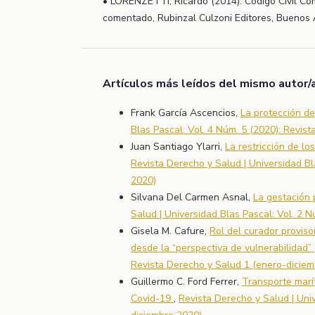
• LORENZETTI, Ricardo (2014): Código Civil Co
comentado, Rubinzal Culzoni Editores, Buenos 
Artículos más leídos del mismo autor/
Frank García Ascencios,
La protección de
Blas Pascal: Vol. 4 Núm. 5 (2020): Revis
Juan Santiago Ylarri,
La restricción de l
Revista Derecho y Salud | Universidad Bl
2020)
Silvana Del Carmen Asnal,
La gestación 
Salud | Universidad Blas Pascal: Vol. 2 
Gisela M. Cafure,
Rol del curador proviso
desde la “perspectiva de vulnerabilidad”
Revista Derecho y Salud 1 (enero-diciem
Guillermo C. Ford Ferrer,
Transporte marí
Covid-19
,
Revista Derecho y Salud | Univ