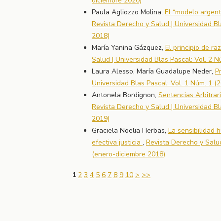
diciembre 2020)
Paula Agliozzo Molina,
El “modelo argenti
Revista Derecho y Salud | Universidad Bl
2018)
María Yanina Gázquez,
El principio de r
Salud | Universidad Blas Pascal: Vol. 2 
Laura Alesso, María Guadalupe Neder,
P
Universidad Blas Pascal: Vol. 1 Núm. 1 (
Antonela Bordignon,
Sentencias Arbitrar
Revista Derecho y Salud | Universidad Bl
2019)
Graciela Noelia Herbas,
La sensibilidad 
efectiva justicia
,
Revista Derecho y Salud
(enero-diciembre 2018)
1
2
3
4
5
6
7
8
9
10
>
>>