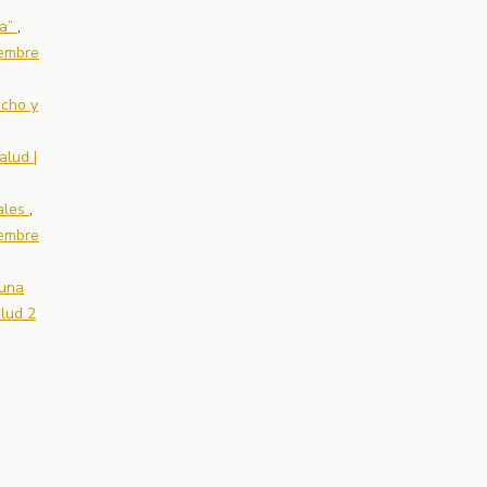
na”
,
iembre
echo y
alud |
tales
,
iembre
 una
alud 2