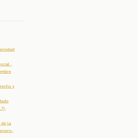
versidad
social
,
iembre
recho y
ntado
7):
 de la
(enero-