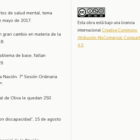
entos de salud mental, tema
de mayo de 2017.
Esta obra está bajo una licencia
internacional
Creative Commons
un gran cambio en materia de la
Atribución-NoComercial-Comparti
8.
4.0
.
roblema de base, faltan
9.
 Nación. 7ª Sesión Ordinaria
º.
tal de Oliva le quedan 250
con discapacidad”, 15 de agosto