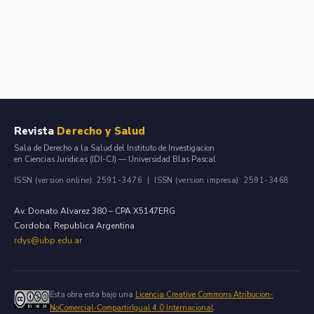
Revista
Derecho y Salud
Sala de Derecho a la Salud del Instituto de Investigacion
en Ciencias Juridicas (IDI-CJ) — Universidad Blas Pascal
ISSN (version online): 2591-3476 | ISSN (version impresa): 2591-3468
Av. Donato Alvarez 380 – CPA X5147ERG
Cordoba, Republica Argentina
rdys@ubp.edu.ar
Esta obra esta bajo una
Licencia Creative Commons Atribucion-
NoComercial-CompartirIgual 4.0 Internacional
.