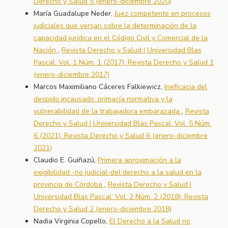
Derecho y Salud 5 (enero-diciembre 2020)
María Guadalupe Neder,
Juez competente en procesos
judiciales que versan sobre la determinación de la
capacidad jurídica en el Código Civil y Comercial de la
Nación
,
Revista Derecho y Salud | Universidad Blas
Pascal: Vol. 1 Núm. 1 (2017): Revista Derecho y Salud 1
(enero-diciembre 2017)
Marcos Maximiliano Cáceres Falkiewicz,
Ineficacia del
despido incausado: primacía normativa y la
vulnerabilidad de la trabajadora embarazada
,
Revista
Derecho y Salud | Universidad Blas Pascal: Vol. 5 Núm.
6 (2021): Revista Derecho y Salud 6 (enero-diciembre
2021)
Claudio E. Guiñazú,
Primera aproximación a la
exigibilidad -no judicial-del derecho a la salud en la
provincia de Córdoba
,
Revista Derecho y Salud |
Universidad Blas Pascal: Vol. 2 Núm. 2 (2018): Revista
Derecho y Salud 2 (enero-diciembre 2018)
Nadia Virginia Copello,
El Derecho a la Salud no