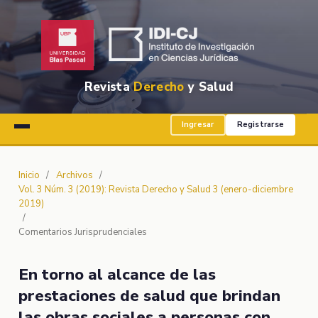
Revista
Derecho
y Salud
Ingresar
Registrarse
Inicio
/
Archivos
/
Vol. 3 Núm. 3 (2019): Revista Derecho y Salud 3 (enero-diciembre
2019)
/
Comentarios Jurisprudenciales
En torno al alcance de las
prestaciones de salud que brindan
las obras sociales a personas con