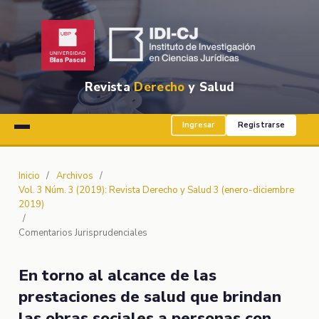
Revista
Derecho
y Salud
Ingresar
Registrarse
Inicio
/
Archivos
/
Vol. 3 Núm. 3 (2019): Revista Derecho y Salud 3 (enero-diciembre
2019)
/
Comentarios Jurisprudenciales
En torno al alcance de las
prestaciones de salud que brindan
las obras sociales a personas con