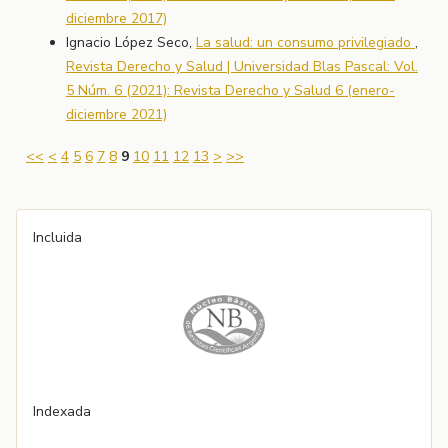
diciembre 2017)
Ignacio López Seco,
La salud: un consumo privilegiado
,
Revista Derecho y Salud | Universidad Blas Pascal: Vol.
5 Núm. 6 (2021): Revista Derecho y Salud 6 (enero-
diciembre 2021)
<<
<
4
5
6
7
8
9
10
11
12
13
>
>>
Incluida
Indexada