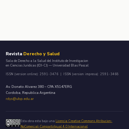
Revista
Derecho y Salud
Sala de Derecho a la Salud del Instituto de Investigacion
en Ciencias Juridicas (IDI-CJ) — Universidad Blas Pascal
ISSN (version online): 2591-3476 | ISSN (version impresa): 2591-3468
Av. Donato Alvarez 380 – CPA X5147ERG
Cordoba, Republica Argentina
rdys@ubp.edu.ar
Esta obra esta bajo una
Licencia Creative Commons Atribucion-
NoComercial-CompartirIgual 4.0 Internacional
.