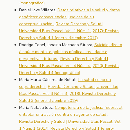
(monográfico)
Daniel Jove Villares,
Datos relativos a la salud y datos
genéticos: consecuencias jurídicas de su
conceptualización
,
Revista Derecho y Salud |
Universidad Blas Pascal: Vol. 1 Núm. 1 (2017): Revista
Derecho y Salud 1 (enero-diciembre 2017)
Rodrigo Tonel, Janaína Machado Sturza,
Suicídio, direito
à saúde mental e políticas públicas: realidade e
perspectivas futuras
,
Revista Derecho y Salud |
Universidad Blas Pascal: Vol. 4 Núm. 4 (2020): Revista
Derecho y Salud 4 (monográfico)
María Marta Cáceres de Bollati,
La salud como un
supraderecho
,
Revista Derecho y Salud | Universidad
Blas Pascal: Vol. 3 Núm. 3 (2019): Revista Derecho y
Salud 3 (enero-diciembre 2019)
María Natalia Juez,
Competencia de la justicia federal al
entablar una acción contra un agente de salud
,
Revista Derecho y Salud | Universidad Blas Pascal: Vol.
1 Núm. 1 (2017): Revista Derecho y Salud 1 (enero-