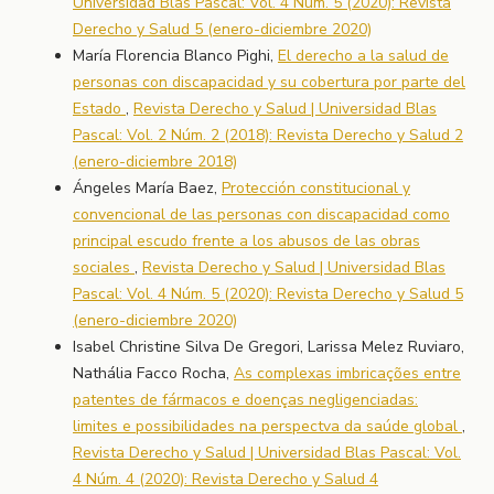
Universidad Blas Pascal: Vol. 4 Núm. 5 (2020): Revista
Derecho y Salud 5 (enero-diciembre 2020)
María Florencia Blanco Pighi,
El derecho a la salud de
personas con discapacidad y su cobertura por parte del
Estado
,
Revista Derecho y Salud | Universidad Blas
Pascal: Vol. 2 Núm. 2 (2018): Revista Derecho y Salud 2
(enero-diciembre 2018)
Ángeles María Baez,
Protección constitucional y
convencional de las personas con discapacidad como
principal escudo frente a los abusos de las obras
sociales
,
Revista Derecho y Salud | Universidad Blas
Pascal: Vol. 4 Núm. 5 (2020): Revista Derecho y Salud 5
(enero-diciembre 2020)
Isabel Christine Silva De Gregori, Larissa Melez Ruviaro,
Nathália Facco Rocha,
As complexas imbricações entre
patentes de fármacos e doenças negligenciadas:
limites e possibilidades na perspectva da saúde global
,
Revista Derecho y Salud | Universidad Blas Pascal: Vol.
4 Núm. 4 (2020): Revista Derecho y Salud 4