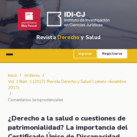
Revista
Derecho
y Salud
Ingresar
Registrarse
Inicio
/
Archivos
/
Vol. 1 Núm. 1 (2017): Revista Derecho y Salud 1 (enero-diciembre
2017)
/
Comentarios Jurisprudenciales
¿Derecho a la salud o cuestiones de
patrimonialidad? La importancia del
Certificado Único de Discapacidad