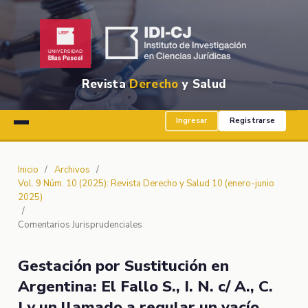
Revista
Derecho
y Salud
Ingresar
Registrarse
Inicio
/
Archivos
/
Vol. 9 Núm. 10 (2025): Revista Derecho y Salud 10 (enero-junio
2025)
/
Comentarios Jurisprudenciales
Gestación por Sustitución en
Argentina: El Fallo S., I. N. c/ A., C.
Ly un llamado a regular un vacío