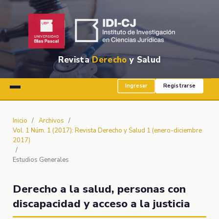
Revista
Derecho
y Salud
Ingresar
Registrarse
Inicio
/
Archivos
/
Vol. 1 Núm. 1 (2017): Revista Derecho y Salud 1 (enero-diciembre
2017)
/
Estudios Generales
Derecho a la salud, personas con
discapacidad y acceso a la justicia