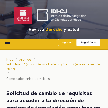
Revista
Derecho
y Salud
Ingresar
Registrarse
Inicio
/
Archivos
/
Vol. 6 Núm. 7 (2022): Revista Derecho y Salud 7 (enero-diciembre
2022)
/
Comentarios Jurisprudenciales
Solicitud de cambio de requisitos
para acceder a la dirección de
centros de transfusión sanguínea en