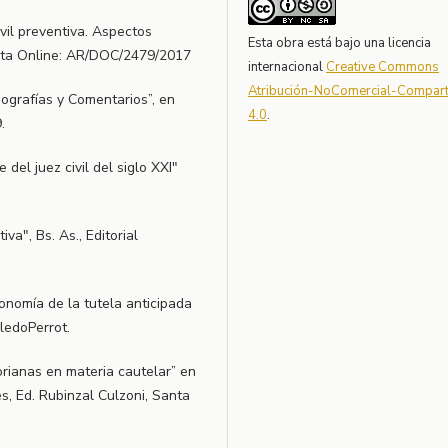
vil preventiva. Aspectos
Esta obra está bajo una licencia
 Cita Online: AR/DOC/2479/2017
internacional
Creative Commons
Atribución-NoComercial-Comparti
ografías y Comentarios”, en
4.0
.
.
del juez civil del siglo XXI"
a", Bs. As., Editorial
onomía de la tutela anticipada
eledoPerrot.
rianas en materia cautelar” en
s, Ed. Rubinzal Culzoni, Santa