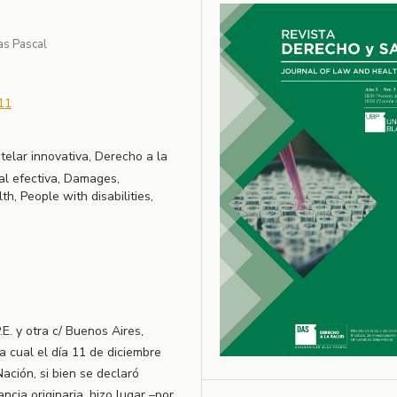
as Pascal
11
telar innovativa, Derecho a la
ial efectiva, Damages,
h, People with disabilities,
.E. y otra c/ Buenos Aires,
la cual el día 11 de diciembre
ación, si bien se declaró
cia originaria, hizo lugar –por