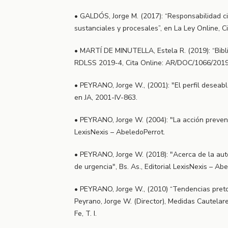
• GALDÓS, Jorge M. (2017): “Responsabilidad ci
sustanciales y procesales”, en La Ley Online,
• MARTÍ DE MINUTELLA, Estela R. (2019): “Bibli
RDLSS 2019-4, Cita Online: AR/DOC/1066/2019
• PEYRANO, Jorge W., (2001): "El perfil deseable 
en JA, 2001-IV-863.
• PEYRANO, Jorge W. (2004): "La acción preventiv
LexisNexis – AbeledoPerrot.
• PEYRANO, Jorge W. (2018): "Acerca de la aut
de urgencia", Bs. As., Editorial LexisNexis – Ab
• PEYRANO, Jorge W., (2010) “Tendencias preto
Peyrano, Jorge W. (Director), Medidas Cautelare
Fe, T. I.