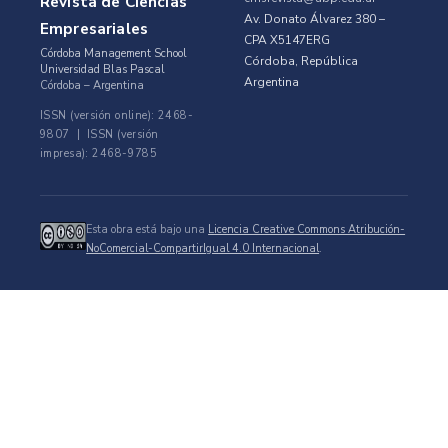
Revista de Ciencias
Av. Donato Álvarez 380 –
Empresariales
CPA X5147ERG
Córdoba Management School
Córdoba, República
Universidad Blas Pascal
Argentina
Córdoba – Argentina
ISSN (versión online): 2468-
9807 | ISSN (versión
impresa): 2468-9785
Esta obra está bajo una
Licencia Creative Commons Atribución-
NoComercial-CompartirIgual 4.0 Internacional
.