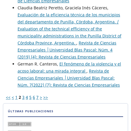
de Ciencias Empresariales
Claudia Beatriz Peretto, Graciela Inés Cáceres,
Evaluación de la eficiencia técnica de los municipios
del departamento de Punilla, Córdoba, Argentina. /
Evaluation of the technical efficiency of the
municipality administrations in the Punilla District of
Córdoba Province, Argentina.
,
Revista de Ciencias
Empresariales │Universidad Blas Pascal: Núm. 4
(2019) (4): Revista de Ciencias Empresariales
German R. Canteros,
El fenómeno de la violencia y el
acoso laboral: una mirada integral
,
Revista de
Ciencias Empresariales │Universidad Blas Pascal:
Núm. 7(2022) (7): Revista de Ciencias Empresariales
<<
<
1
2
3
4
5
6
7
>
>>
ÚLTIMAS PUBLICACIONES