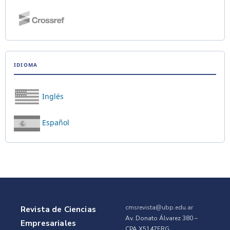
IDIOMA
Inglés
Español
cmsrevista@ubp.edu.ar
Revista de Ciencias
Av. Donato Álvarez 380 –
Empresariales
CPA X5147ERG