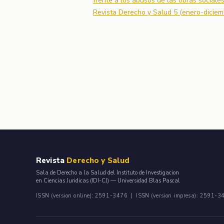
frente a los abusos de las obras sociale
Revista Derecho y Salud 5 (enero-diciem
Revista
Derecho y Salud
Sala de Derecho a la Salud del Instituto de Investigacion
en Ciencias Juridicas (IDI-CJ) — Universidad Blas Pascal
ISSN (version online): 2591-3476 | ISSN (version impresa): 2591-3