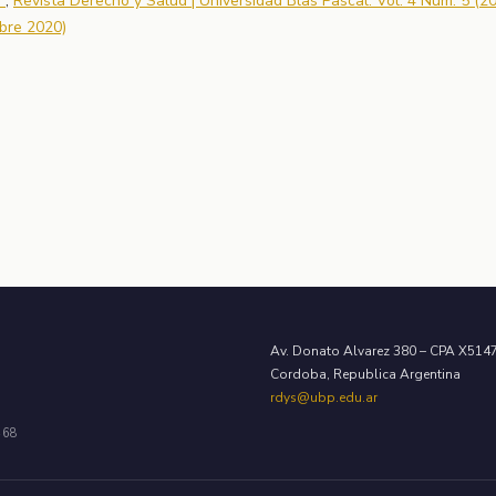
s
,
Revista Derecho y Salud | Universidad Blas Pascal: Vol. 4 Núm. 5 (20
bre 2020)
Av. Donato Alvarez 380 – CPA X51
Cordoba, Republica Argentina
rdys@ubp.edu.ar
468