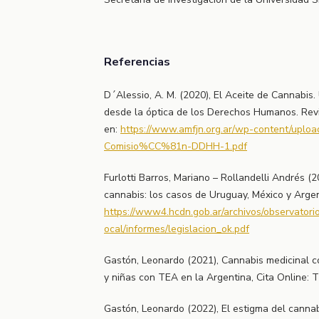
Referencias
D´Alessio, A. M. (2020), El Aceite de Cannabis. 
desde la óptica de los Derechos Humanos. Revi
en:
https://www.amfjn.org.ar/wp-content/uploa
Comisio%CC%81n-DDHH-1.pdf
Furlotti Barros, Mariano – Rollandelli Andrés (2
cannabis: los casos de Uruguay, México y Argen
https://www4.hcdn.gob.ar/archivos/observatori
ocal/informes/legislacion_ok.pdf
Gastón, Leonardo (2021), Cannabis medicinal
y niñas con TEA en la Argentina, Cita Online
Gastón, Leonardo (2022), El estigma del cannab