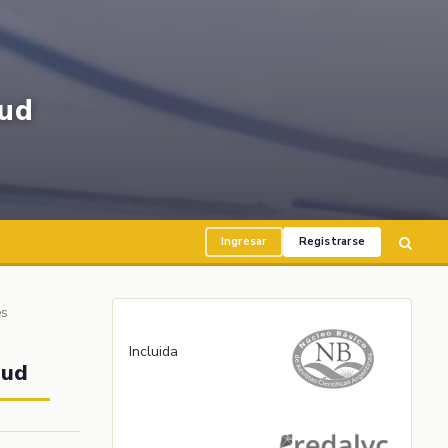
ud
Ingresar
Registrarse
es
Incluida
lud