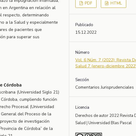
hazó la impugnación intentada,
PDF
HTML
n en Argentina en relación al
 al respecto, determinando
ho a la Salud y especialmente
Publicado
iares de pacientes que
15.12.2022
ión para superar sus
Número
Vol. 6 Núm. 7 (2022): Revista 
Salud 7 (enero-diciembre 2022
Sección
de Córdoba
Comentarios Jurisprudenciales
cribana (Universidad Siglo 21)
de Córdoba, cumpliendo función
recho Procesal (Universidad
Licencia
a General del Proceso de la
Derechos de autor 2022 Revista 
proyecto de investigación
Salud | Universidad Blas Pascal
 Provincia de Córdoba” de la
iglo 21.