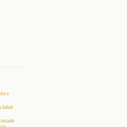
cho y
y Salud
l escudo