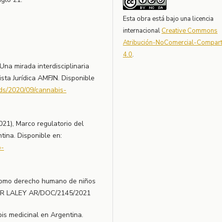
Esta obra está bajo una licencia
internacional
Creative Commons
Atribución-NoComercial-Comparti
4.0
.
Una mirada interdisciplinaria
sta Jurídica AMFJN. Disponible
ds/2020/09/cannabis-
021), Marco regulatorio del
tina. Disponible en:
o-
 como derecho humano de niños
: TR LALEY AR/DOC/2145/2021
is medicinal en Argentina.