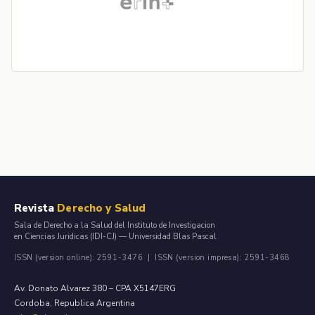
Revista
Derecho y Salud
Sala de Derecho a la Salud del Instituto de Investigacion
en Ciencias Juridicas (IDI-CJ) — Universidad Blas Pascal
ISSN (version online): 2591-3476 | ISSN (version impresa): 2591-3468
Av. Donato Alvarez 380 – CPA X5147ERG
Cordoba, Republica Argentina