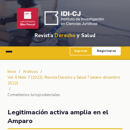
Revista
Derecho
y Salud
Ingresar
Registrarse
Inicio
/
Archivos
/
Vol. 6 Núm. 7 (2022): Revista Derecho y Salud 7 (enero-diciembre
2022)
/
Comentarios Jurisprudenciales
Legitimación activa amplia en el
Amparo