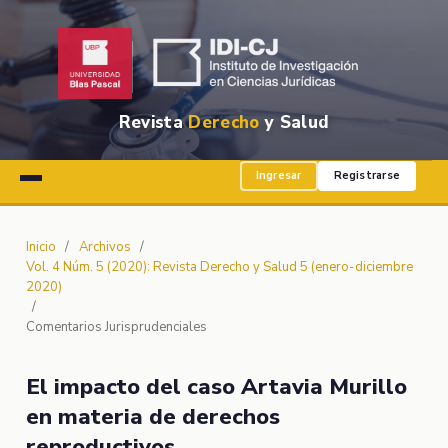
Revista
Derecho
y Salud
Ingresar
Registrarse
Inicio
/
Archivos
/
Vol. 4 Núm. 5 (2020): Revista Derecho y Salud 5 (enero-diciembre
2020)
/
Comentarios Jurisprudenciales
El impacto del caso Artavia Murillo
en materia de derechos
reproductivos