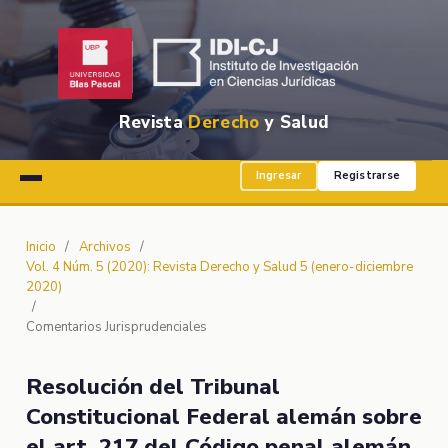
Revista
Derecho
y Salud
Ingresar
Registrarse
Inicio
/
Archivos
/
Vol. 4 Núm. 5 (2020): Revista Derecho y Salud 5 (enero-diciembre
2020)
/
Comentarios Jurisprudenciales
Resolución del Tribunal
Constitucional Federal alemán sobre
el art. 217 del Código penal alemán