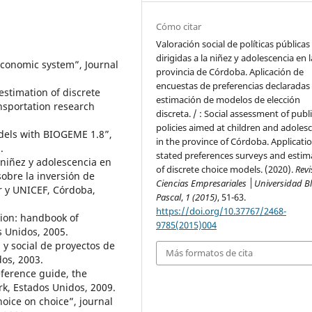
Cómo citar
Valoración social de políticas públicas
dirigidas a la niñez y adolescencia en l
 economic system”, Journal
provincia de Córdoba. Aplicación de
encuestas de preferencias declaradas
estimation of discrete
estimación de modelos de elección
nsportation research
discreta. / : Social assessment of publ
policies aimed at children and adoles
odels with BIOGEME 1.8”,
in the province of Córdoba. Applicatio
.
stated preferences surveys and estim
 niñez y adolescencia en
of discrete choice models. (2020).
Revi
sobre la inversión de
Ciencias Empresariales │Universidad B
r y UNICEF, Córdoba,
Pascal
,
1 (2015)
, 51-63.
https://doi.org/10.37767/2468-
on: handbook of
9785(2015)004
s Unidos, 2005.
y social de proyectos de
Más formatos de cita
os, 2003.
erence guide, the
k, Estados Unidos, 2009.
oice on choice”, journal