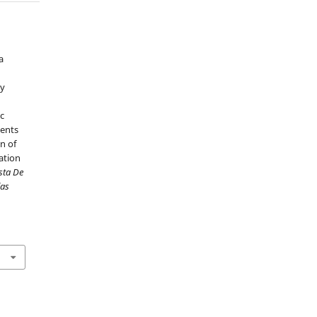
a
 y
ic
cents
n of
ation
sta De
las