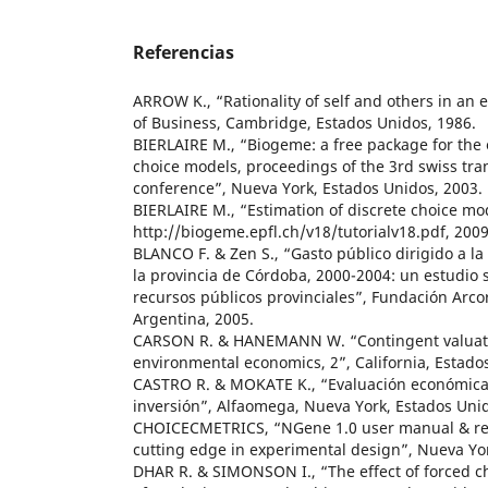
Referencias
ARROW K., “Rationality of self and others in an
of Business, Cambridge, Estados Unidos, 1986.
BIERLAIRE M., “Biogeme: a free package for the 
choice models, proceedings of the 3rd swiss tra
conference”, Nueva York, Estados Unidos, 2003.
BIERLAIRE M., “Estimation of discrete choice m
http://biogeme.epfl.ch/v18/tutorialv18.pdf, 2009
BLANCO F. & Zen S., “Gasto público dirigido a la
la provincia de Córdoba, 2000-2004: un estudio 
recursos públicos provinciales”, Fundación Arco
Argentina, 2005.
CARSON R. & HANEMANN W. “Contingent valuati
environmental economics, 2”, California, Estado
CASTRO R. & MOKATE K., “Evaluación económica 
inversión”, Alfaomega, Nueva York, Estados Unid
CHOICECMETRICS, “NGene 1.0 user manual & ref
cutting edge in experimental design”, Nueva Yor
DHAR R. & SIMONSON I., “The effect of forced ch