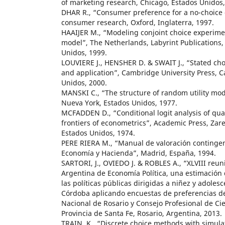
of marketing research, Chicago, Estados Unidos,
DHAR R., “Consumer preference for a no-choice o
consumer research, Oxford, Inglaterra, 1997.
HAAIJER M., “Modeling conjoint choice experime
model”, The Netherlands, Labyrint Publications,
Unidos, 1999.
LOUVIERE J., HENSHER D. & SWAIT J., “Stated ch
and application”, Cambridge University Press, 
Unidos, 2000.
MANSKI C., “The structure of random utility mod
Nueva York, Estados Unidos, 1977.
MCFADDEN D., “Conditional logit analysis of qual
frontiers of econometrics”, Academic Press, Za
Estados Unidos, 1974.
PERE RIERA M., “Manual de valoración contingen
Economía y Hacienda”, Madrid, España, 1994.
SARTORI, J., OVIEDO J. & ROBLES A., “XLVIII reun
Argentina de Economía Política, una estimación d
las políticas públicas dirigidas a niñez y adoles
Córdoba aplicando encuestas de preferencias d
Nacional de Rosario y Consejo Profesional de Ci
Provincia de Santa Fe, Rosario, Argentina, 2013.
TRAIN, K., “Discrete choice methods with simul