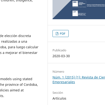
 children, Indigence,
PDF
de elección discreta
 realizadas a una
oba, para luego calcular
Publicado
as a mejorar el bienestar
2020-03-30
Número
Núm. 1 (2015) (1): Revista de Cie
e models using stated
Empresariales
the province of Cordoba,
olicies aimed at
Sección
ts.
Artículos