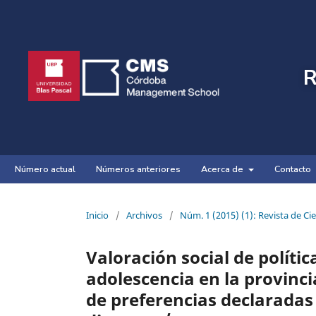
R
Número actual
Números anteriores
Acerca de
Contacto
Inicio
/
Archivos
/
Núm. 1 (2015) (1): Revista de Ci
Valoración social de polític
adolescencia en la provinc
de preferencias declaradas