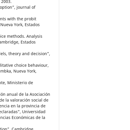
 2003.
ption”, journal of
nts with the probit
 Nueva York, Estados
oice methods. Analysis
Cambridge, Estados
els, theory and decision”,
itative choice behaviour,
rembka, Nueva York,
te, Ministerio de
ión anual de la Asociación
e la valoración social de
cencia en la provincia de
eclaradas”, Universidad
encias Económicas de la
ation”, Cambridge