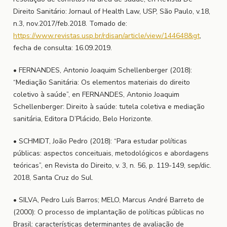
Direito Sanitário: Jornaul of Health Law, USP, São Paulo, v.18,
n.3, nov.2017/feb.2018. Tomado de:
https://www.revistas.usp.br/rdisan/article/view/144648&gt
,
fecha de consulta: 16.09.2019.
• FERNANDES, Antonio Joaquim Schellenberger (2018):
“Mediação Sanitária: Os elementos materiais do direito
coletivo à saúde”, en FERNANDES, Antonio Joaquim
Schellenberger: Direito à saúde: tutela coletiva e mediação
sanitária, Editora D’Plácido, Belo Horizonte.
• SCHMIDT, João Pedro (2018): “Para estudar políticas
públicas: aspectos conceituais, metodológicos e abordagens
teóricas”, en Revista do Direito, v. 3, n. 56, p. 119-149, sep/dic.
2018, Santa Cruz do Sul.
• SILVA, Pedro Luís Barros; MELO, Marcus André Barreto de
(2000): O processo de implantação de políticas públicas no
Brasil: características determinantes de avaliação de