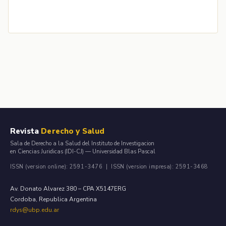
Revista
Derecho y Salud
Sala de Derecho a la Salud del Instituto de Investigacion
en Ciencias Juridicas (IDI-CJ) — Universidad Blas Pascal
ISSN (version online): 2591-3476 | ISSN (version impresa): 2591-3468
Av. Donato Alvarez 380 – CPA X5147ERG
Cordoba, Republica Argentina
rdys@ubp.edu.ar