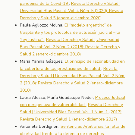
pandemia de la Covid-19
,
Revista Derecho y Salud |
Universidad Blas Pascal: Vol. 4 Núm. 5 (2020): Revista
Derecho y Salud 5 (enero-diciembre 2020)
Paula Agliozzo Molina,
El “modelo argentino” de
trasplante y los protocolos de actuación judicial – la
“ley Justina”
,
Revista Derecho y Salud | Universidad
Blas Pascal: Vol. 2 Núm. 2 (2018): Revista Derecho y
Salud 2 (enero-diciembre 2018)
María Yanina Gázquez,
El principio de razonabilidad en
la cobertura de las prestaciones de salud
,
Revista
Derecho y Salud | Universidad Blas Pascal: Vol. 2 Núm.
2 (2018): Revista Derecho y Salud 2 (enero-diciembre
2018)
Laura Alesso, María Guadalupe Neder,
Proceso Judicial
con perspectiva de vulnerabilidad
,
Revista Derecho y
Salud | Universidad Blas Pascal: Vol. 1 Núm. 1 (2017):
Revista Derecho y Salud 1 (enero-diciembre 2017)
Antonela Bordignon,
Sentencias Arbitrarias: la falta de
objetividad frente a la defensa de derechos