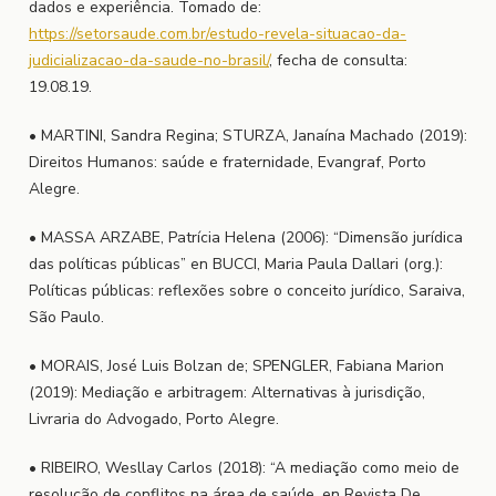
dados e experiência. Tomado de:
https://setorsaude.com.br/estudo-revela-situacao-da-
judicializacao-da-saude-no-brasil/
, fecha de consulta:
19.08.19.
• MARTINI, Sandra Regina; STURZA, Janaína Machado (2019):
Direitos Humanos: saúde e fraternidade, Evangraf, Porto
Alegre.
• MASSA ARZABE, Patrícia Helena (2006): “Dimensão jurídica
das políticas públicas” en BUCCI, Maria Paula Dallari (org.):
Políticas públicas: reflexões sobre o conceito jurídico, Saraiva,
São Paulo.
• MORAIS, José Luis Bolzan de; SPENGLER, Fabiana Marion
(2019): Mediação e arbitragem: Alternativas à jurisdição,
Livraria do Advogado, Porto Alegre.
• RIBEIRO, Wesllay Carlos (2018): “A mediação como meio de
resolução de conflitos na área de saúde, en Revista De